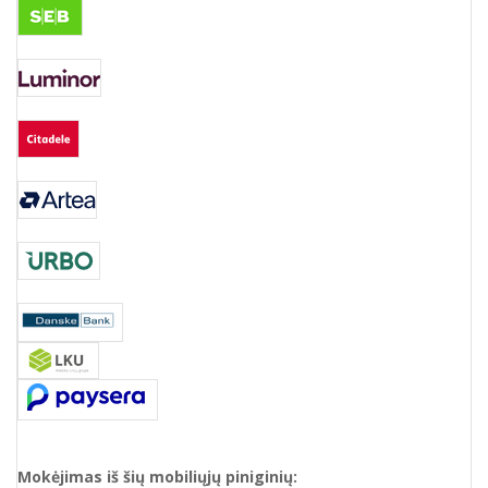
Mokėjimas iš šių mobiliųjų piniginių: