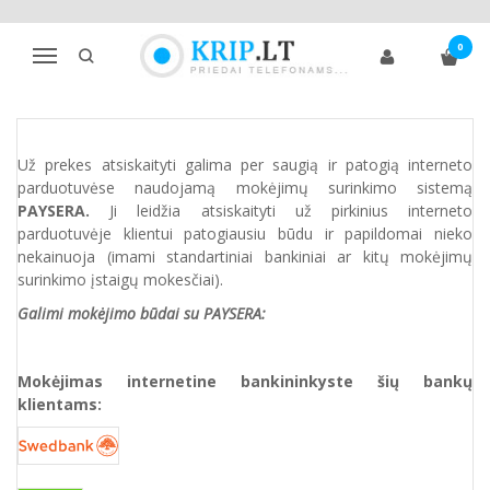
ATSISKAITYMAS
0
Navigacija
Pagrindinis
Atsiskaitymas
Už prekes atsiskaityti galima per
saugią ir patogią interneto
parduotuvėse naudojamą mokėjimų surinkimo sistemą
PAYSERA.
Ji leidžia atsiskaityti už pirkinius interneto
parduotuvėje klientui patogiausiu būdu ir papildomai nieko
nekainuoja (imami standartiniai bankiniai ar kitų mokėjimų
surinkimo įstaigų mokesčiai).
Galimi mokėjimo būdai su PAYSERA:
Mokėjimas internetine bankininkyste šių bankų
klientams: