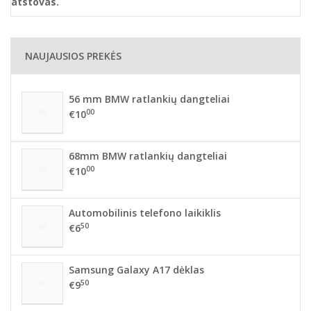
atstovas.
NAUJAUSIOS PREKĖS
56 mm BMW ratlankių dangteliai
00
€10
68mm BMW ratlankių dangteliai
00
€10
Automobilinis telefono laikiklis
50
€6
Samsung Galaxy A17 dėklas
50
€9