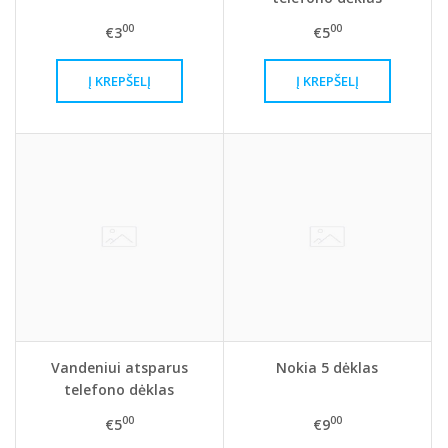
00
00
€3
€5
Vandeniui atsparus
Nokia 5 dėklas
telefono dėklas
00
00
€5
€9