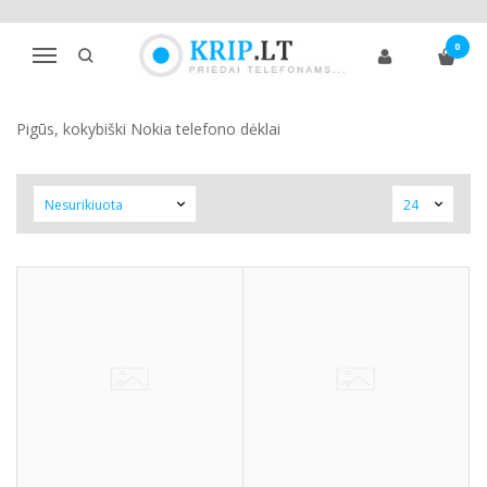
NOKIA
0
Navigacija
Pagrindinis
Telefonų dėklai
Nokia
Pigūs, kokybiški Nokia telefono dėklai