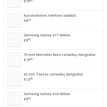
00
€10
Automobilinis telefono laikiklis
50
€6
Samsung Galaxy A17 dėklas
50
€9
75 mm Mercedes Benz ratlankių dangteliai
00
€19
62 mm Toyota ratlankių dangteliai
00
€12
Samsung Galaxy A16 dėklas
50
€9