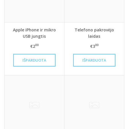
Apple iPhone ir mikro
Telefono pakrovėjo
USB jungtis
laidas
00
00
€2
€3