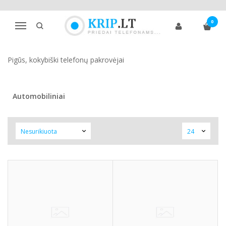
TELEFONŲ PAKROVĖJAI
0
Navigacija
Pagrindinis
Telefonų priedai
Telefonų pakrovėjai
Pigūs, kokybiški telefonų pakrovėjai
Automobiliniai