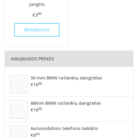
jungtis
00
€3
NAUJAUSIOS PREKĖS
56 mm BMW ratlankių dangteliai
00
€10
68mm BMW ratlankių dangteliai
00
€10
Automobilinis telefono laikiklis
50
€6