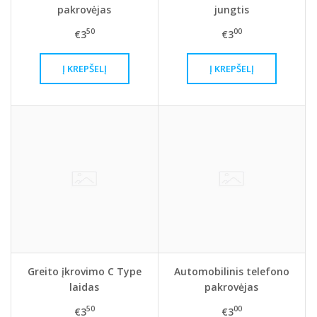
pakrovėjas
jungtis
50
00
€3
€3
Greito įkrovimo C Type
Automobilinis telefono
laidas
pakrovėjas
50
00
€3
€3