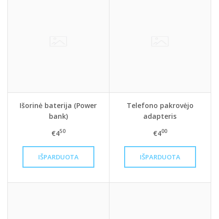
Išorinė baterija (Power
Telefono pakrovėjo
bank)
adapteris
50
00
€4
€4