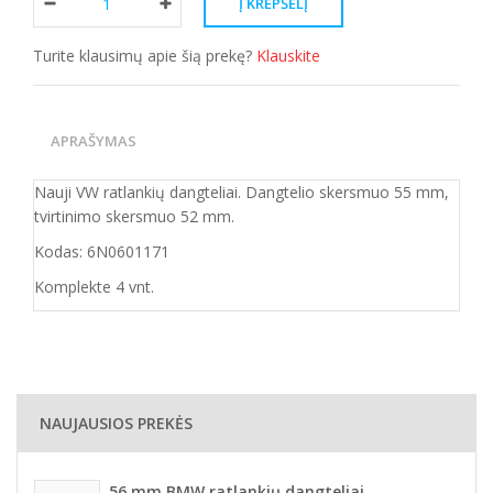
Turite klausimų apie šią prekę?
Klauskite
APRAŠYMAS
Nauji VW ratlankių dangteliai. Dangtelio skersmuo 55 mm,
tvirtinimo skersmuo 52 mm.
Kodas: 6N0601171
Komplekte 4 vnt.
NAUJAUSIOS PREKĖS
56 mm BMW ratlankių dangteliai