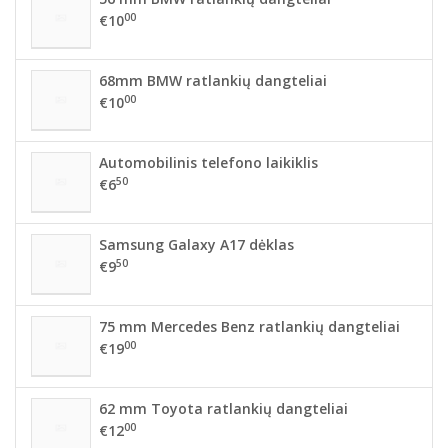
00
€10
68mm BMW ratlankių dangteliai
00
€10
Automobilinis telefono laikiklis
50
€6
Samsung Galaxy A17 dėklas
50
€9
75 mm Mercedes Benz ratlankių dangteliai
00
€19
62 mm Toyota ratlankių dangteliai
00
€12