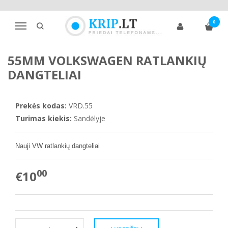
Pagrindinis
Priedai automobiliams
Ratlankių dangteliai
0
Amžius 1,5 - 2 m.
Volkswagen
Navigacija
55mm Volkswagen ratlankių dangteliai
55MM VOLKSWAGEN RATLANKIŲ
DANGTELIAI
Prekės kodas:
VRD.55
Turimas kiekis:
Sandėlyje
Nauji VW ratlankių dangteliai
00
€10