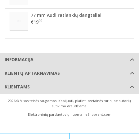
77 mm Audi ratlankių dangteliai
00
€19
INFORMACIJA
KLIENTŲ APTARNAVIMAS
KLIENTAMS
2026 © Visos teisės saugomos. Kopijuoti, platinti svetainės turinį be autorių
sutikimo draudžiama.
Elektroninių parduotuvių nuoma
-
eShoprent.com