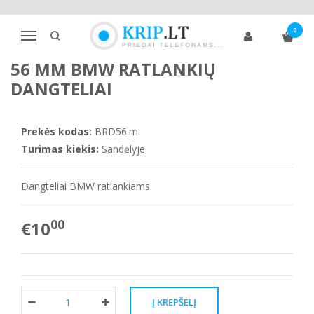
Pagrindinis
Priedai automobiliams
Ratlankių dangteliai
0
BMW
56 mm BMW ratlankių dangteliai
Navigacija
56 MM BMW RATLANKIŲ
DANGTELIAI
Prekės kodas:
BRD56.m
Turimas kiekis:
Sandėlyje
Dangteliai BMW ratlankiams.
00
€10