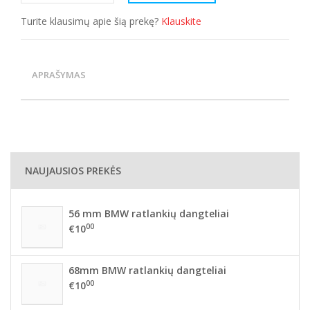
Turite klausimų apie šią prekę?
Klauskite
APRAŠYMAS
NAUJAUSIOS PREKĖS
56 mm BMW ratlankių dangteliai
00
€10
68mm BMW ratlankių dangteliai
00
€10