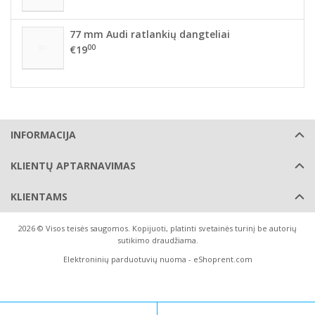
77 mm Audi ratlankių dangteliai
00
€19
INFORMACIJA
KLIENTŲ APTARNAVIMAS
KLIENTAMS
2026 © Visos teisės saugomos. Kopijuoti, platinti svetainės turinį be autorių
sutikimo draudžiama.
Elektroninių parduotuvių nuoma
-
eShoprent.com