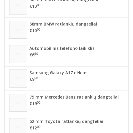
00
€10
68mm BMW ratlankių dangteliai
00
€10
Automobilinis telefono laikiklis
50
€6
Samsung Galaxy A17 dėklas
50
€9
75 mm Mercedes Benz ratlankių dangteliai
00
€19
62 mm Toyota ratlankių dangteliai
00
€12