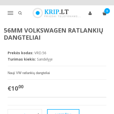
Pagrindinis
Priedai automobiliams
Ratlankių dangteliai
0
Amžius 1,5 - 2 m.
Volkswagen
Navigacija
56mm Volkswagen ratlankių dangteliai
56MM VOLKSWAGEN RATLANKIŲ
DANGTELIAI
Prekės kodas:
VRD.56
Turimas kiekis:
Sandėlyje
Nauji VW ratlankių dangteliai
00
€10