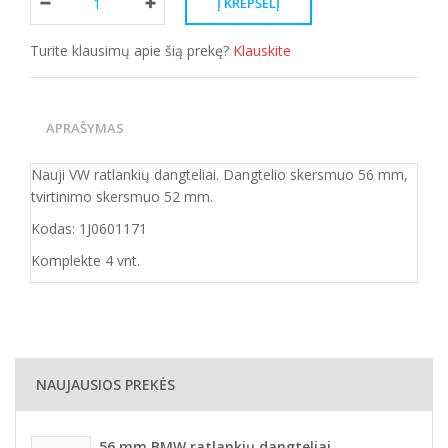
Turite klausimų apie šią prekę?
Klauskite
APRAŠYMAS
Nauji VW ratlankių dangteliai. Dangtelio skersmuo 56 mm,
tvirtinimo skersmuo 52 mm.
Kodas: 1J0601171
Komplekte 4 vnt.
NAUJAUSIOS PREKĖS
56 mm BMW ratlankių dangteliai