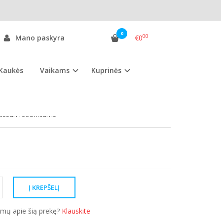
 ratlankių dangteliai
0
00
Mano paskyra
€0
Kaukės
Vaikams
Kuprinės
as:
NRD.60
ekis:
Sandėlyje
Nissan ratlankiams
simų apie šią prekę?
Klauskite