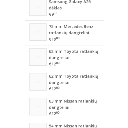
Samsung Galaxy A26
dėklas
50
€9
75 mm Mercedes Benz
ratlankių dangteliai
00
€19
62 mm Toyota ratlankių
dangteliai
00
€12
62 mm Toyota ratlankių
dangteliai
00
€12
63 mm Nissan ratlankių
dangteliai
00
€12
54 mm Nissan ratlankių