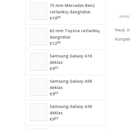
75 mm Mercedes Benz
ratlankių dangteliai
APRA
00
€19
Nauji, s
62 mm Toyota ratlankių
dangteliai
Komplek
00
€12
Samsung Galaxy A16
dėklas
50
€9
Samsung Galaxy A56
dėklas
50
€9
Samsung Galaxy A36
dėklas
50
€9