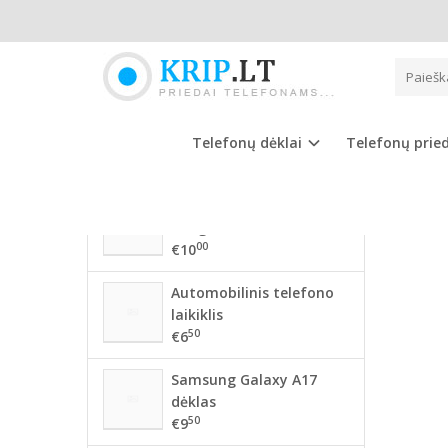
Pagrindinis
NAUJAUSIOS PREKĖS
60 M
56 mm BMW ratlankių
dangteliai
Telefonų dėklai
Telefonų prie
00
€10
68mm BMW ratlankių
dangteliai
00
€10
Automobilinis telefono
laikiklis
50
€6
Samsung Galaxy A17
dėklas
50
€9