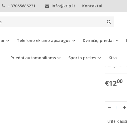
+37065686231
info@krip.lt
Kontaktai
Priedai automobiliams
Ratlankių dangteliai
Nissan
60 mm Nissan
M NISSAN RATLANKIŲ DANGTELIAI
dai
Telefono ekrano apsaugos
Dviračių priedai
Prekės kod
Turimas ki
Priedai automobiliams
Sporto prekės
Kita
Dangteliai 
00
€12
Turite klau