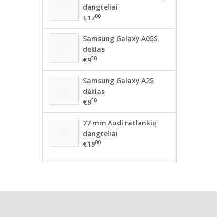
dangteliai
00
€12
Samsung Galaxy A05S
dėklas
50
€9
Samsung Galaxy A25
dėklas
50
€9
77 mm Audi ratlankių
dangteliai
00
€19