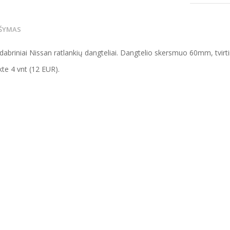
ŠYMAS
idabriniai Nissan ratlankių dangteliai. Dangtelio skersmuo 60mm, tv
te 4 vnt (12 EUR).