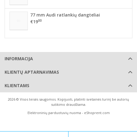
77 mm Audi ratlankių dangteliai
00
€19
INFORMACIJA
KLIENTŲ APTARNAVIMAS
KLIENTAMS
2026 © Visos teisės saugomos. Kopijuoti, platinti svetainės turinį be autorių
sutikimo draudžiama.
Elektroninių parduotuvių nuoma
-
eShoprent.com