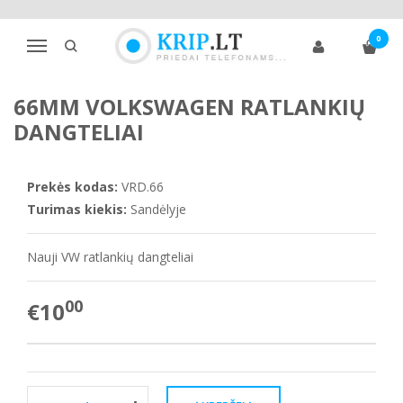
Pagrindinis
Priedai automobiliams
Ratlankių dangteliai
0
Amžius 1,5 - 2 m.
Volkswagen
Navigacija
66mm Volkswagen ratlankių dangteliai
66MM VOLKSWAGEN RATLANKIŲ
DANGTELIAI
Prekės kodas:
VRD.66
Turimas kiekis:
Sandėlyje
Nauji VW ratlankių dangteliai
00
€10