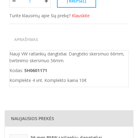
Turite klausimų apie šią prekę?
Klauskite
APRAŠYMAS
Nauji VW ratlankių dangteliai. Dangtelio skersmuo 66mm,
tvirtinimo skersmuo 56mm.
Kodas:
5H0601171
Komplekte 4 vnt. Komplekto kaina 10€
NAUJAUSIOS PREKĖS
56 mm BMW ratlankių dangteliai