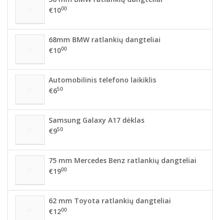
00
€10
68mm BMW ratlankių dangteliai
00
€10
Automobilinis telefono laikiklis
50
€6
Samsung Galaxy A17 dėklas
50
€9
75 mm Mercedes Benz ratlankių dangteliai
00
€19
62 mm Toyota ratlankių dangteliai
00
€12