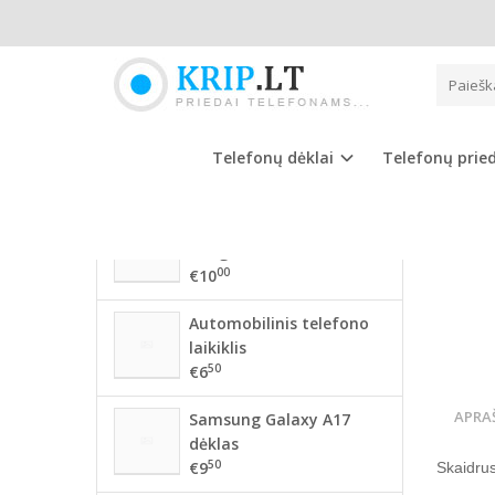
Pagrindinis
NAUJAUSIOS PREKĖS
APPLE
56 mm BMW ratlankių
dangteliai
Telefonų dėklai
Telefonų prie
00
€10
68mm BMW ratlankių
dangteliai
00
€10
Automobilinis telefono
laikiklis
50
€6
APRA
Samsung Galaxy A17
dėklas
50
€9
Skaidrus