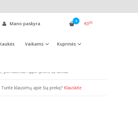
0
00
Mano paskyra
€0
Kaukės
Vaikams
Kuprinės
as:
AI11D.ssg
ekis:
Išparduota
es, permatomas
Apple Iphone 11 dėklas
Turite klausimų apie šią prekę?
Klauskite