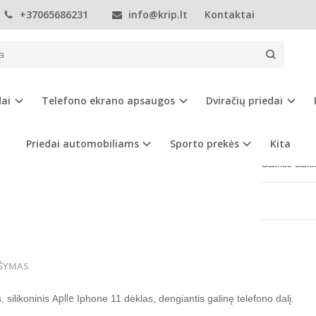
+37065686231
info@krip.lt
Kontaktai
Telefonų dėklai
Apple
iPhone 11
Apple Iphone 11 dėklas
 IPHONE 11 DĖKLAS
dai
Telefono ekrano apsaugos
Dviračių priedai
Prekės kod
Turimas ki
Priedai automobiliams
Sporto prekės
Kita
Galinės dali
ŠYMAS
Aplle
, silikoninis
Iphone 11 dėklas
, dengiantis galinę telefono dalį.