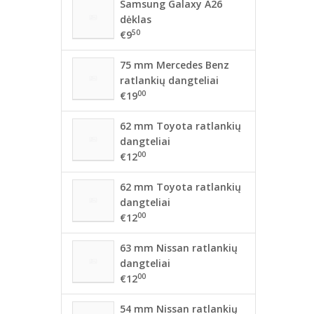
Samsung Galaxy A26
dėklas
50
€9
75 mm Mercedes Benz
ratlankių dangteliai
00
€19
62 mm Toyota ratlankių
dangteliai
00
€12
62 mm Toyota ratlankių
dangteliai
00
€12
63 mm Nissan ratlankių
dangteliai
00
€12
54 mm Nissan ratlankių