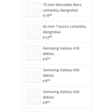
75 mm Mercedes Benz
ratlankių dangteliai
00
€19
62 mm Toyota ratlankių
dangteliai
00
€12
Samsung Galaxy A16
dėklas
50
€9
Samsung Galaxy A56
dėklas
50
€9
Samsung Galaxy A36
dėklas
50
€9