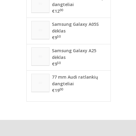
dangteliai
00
€12
Samsung Galaxy A05S
dėklas
50
€9
Samsung Galaxy A25
dėklas
50
€9
77 mm Audi ratlankių
dangteliai
00
€19