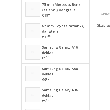
75 mm Mercedes Benz
ratlankių dangteliai
APRA
00
€19
Skaidrus
62 mm Toyota ratlankių
dangteliai
00
€12
Samsung Galaxy A16
dėklas
50
€9
Samsung Galaxy A56
dėklas
50
€9
Samsung Galaxy A36
dėklas
50
€9