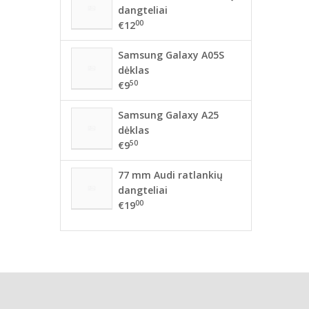
dangteliai
00
€12
Samsung Galaxy A05S
dėklas
50
€9
Samsung Galaxy A25
dėklas
50
€9
77 mm Audi ratlankių
dangteliai
00
€19