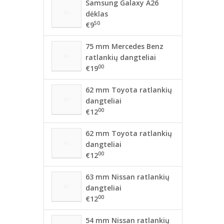
Samsung Galaxy A26
dėklas
50
€9
75 mm Mercedes Benz
ratlankių dangteliai
00
€19
62 mm Toyota ratlankių
dangteliai
00
€12
62 mm Toyota ratlankių
dangteliai
00
€12
63 mm Nissan ratlankių
dangteliai
00
€12
54 mm Nissan ratlankių