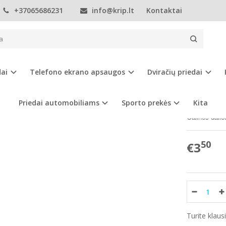
+37065686231
info@krip.lt
Kontaktai
Telefonų dėklai
Apple
iPhone 11
Apple Iphone 11 pro dėklas
 IPHONE 11 PRO DĖKLAS
dai
Telefono ekrano apsaugos
Dviračių priedai
Prekės kod
Turimas ki
Priedai automobiliams
Sporto prekės
Kita
Galinės dali
50
€3
Turite klau