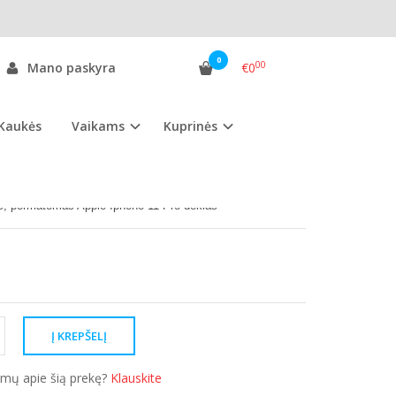
0
00
Mano paskyra
€0
Kaukės
Vaikams
Kuprinės
as:
AI11PD.ssg
ekis:
Sandėlyje
es, permatomas
Apple Iphone 11 Pro dėklas
simų apie šią prekę?
Klauskite