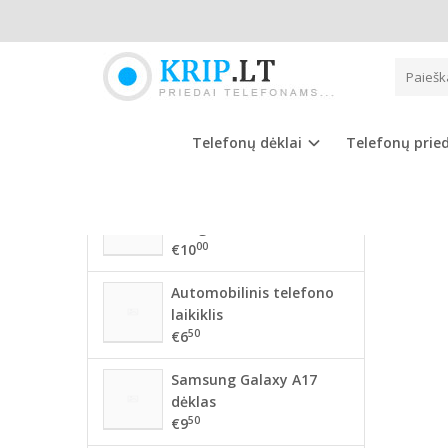
Pagrindinis
NAUJAUSIOS PREKĖS
APPLE
56 mm BMW ratlankių
dangteliai
Telefonų dėklai
Telefonų prie
00
€10
68mm BMW ratlankių
dangteliai
00
€10
Automobilinis telefono
laikiklis
50
€6
Samsung Galaxy A17
dėklas
50
€9