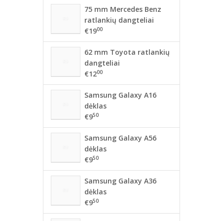
75 mm Mercedes Benz
ratlankių dangteliai
00
€19
62 mm Toyota ratlankių
dangteliai
00
€12
Samsung Galaxy A16
dėklas
50
€9
Samsung Galaxy A56
dėklas
50
€9
Samsung Galaxy A36
dėklas
50
€9