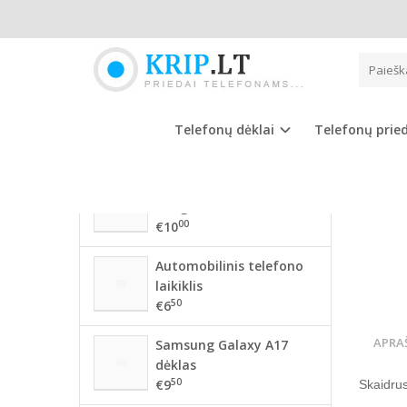
Pagrindinis
NAUJAUSIOS PREKĖS
APPLE
56 mm BMW ratlankių
dangteliai
Telefonų dėklai
Telefonų prie
00
€10
68mm BMW ratlankių
dangteliai
00
€10
Automobilinis telefono
laikiklis
50
€6
APRA
Samsung Galaxy A17
dėklas
50
€9
Skaidrus