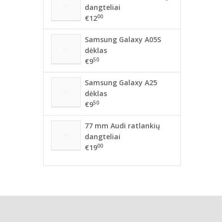
dangteliai
00
€12
Samsung Galaxy A05S
dėklas
50
€9
Samsung Galaxy A25
dėklas
50
€9
77 mm Audi ratlankių
dangteliai
00
€19