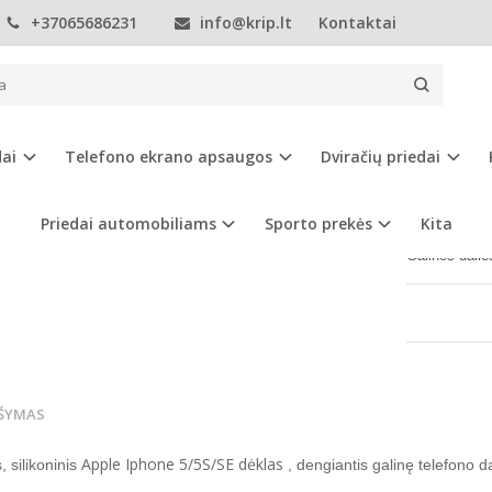
+37065686231
info@krip.lt
Kontaktai
Telefonų dėklai
Apple
iPhone 5
Apple Iphone 5/5S/SE dėklas
 IPHONE 5/5S/SE DĖKLAS
dai
Telefono ekrano apsaugos
Dviračių priedai
Prekės kod
Turimas ki
Priedai automobiliams
Sporto prekės
Kita
Galinės dali
ŠYMAS
Apple Iphone 5/5S/SE dėklas
, silikoninis
, dengiantis galinę telefono da