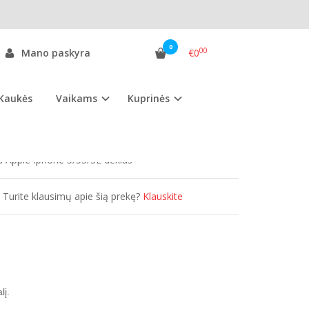
0
00
Mano paskyra
€0
Kaukės
Vaikams
Kuprinės
as:
AI5D.ssg
ekis:
Išparduota
Apple Iphone 5/5S/SE dėklas
es
Turite klausimų apie šią prekę?
Klauskite
lį.