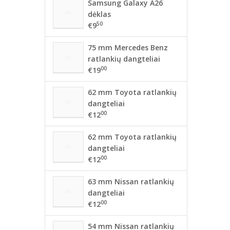
Samsung Galaxy A26
dėklas
50
€9
75 mm Mercedes Benz
ratlankių dangteliai
00
€19
62 mm Toyota ratlankių
dangteliai
00
€12
62 mm Toyota ratlankių
dangteliai
00
€12
63 mm Nissan ratlankių
dangteliai
00
€12
54 mm Nissan ratlankių