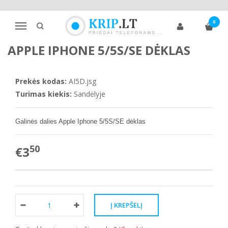
Pagrindinis
Telefonų dėklai
Apple
iPhone 5
0
Apple Iphone 5/5S/SE dėklas
Navigacija
APPLE IPHONE 5/5S/SE DĖKLAS
Prekės kodas:
AI5D.jsg
Turimas kiekis:
Sandėlyje
Galinės dalies
Apple Iphone 5/5S/SE dėklas
50
€3