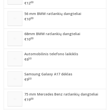
00
€12
56 mm BMW ratlankių dangteliai
00
€10
68mm BMW ratlankių dangteliai
00
€10
Automobilinis telefono laikiklis
50
€6
Samsung Galaxy A17 dėklas
50
€9
75 mm Mercedes Benz ratlankių dangteliai
00
€19