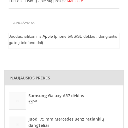
Turite klausimų apie šią prekę?
Klauskite
APRAŠYMAS
Juodas, silikoninis
Apple
Iphone 5/5S/SE dėklas
, dengiantis
galinę telefono dalį.
NAUJAUSIOS PREKĖS
Samsung Galaxy A57 dėklas
50
€9
Juodi 75 mm Mercedes Benz ratlankių
dangteliai