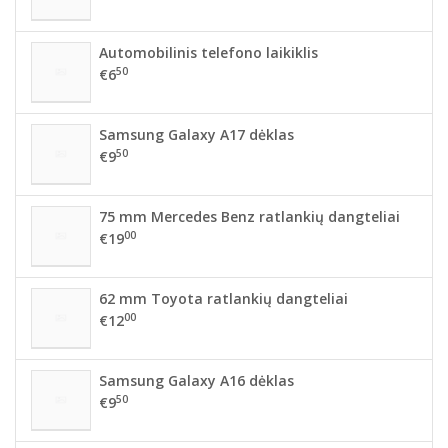
Automobilinis telefono laikiklis
50
€6
Samsung Galaxy A17 dėklas
50
€9
75 mm Mercedes Benz ratlankių dangteliai
00
€19
62 mm Toyota ratlankių dangteliai
00
€12
Samsung Galaxy A16 dėklas
50
€9