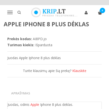
Pagrindinis
Telefonų dėklai
Apple
iPhone 8
0
Apple Iphone 8 plus dėklas
Navigacija
APPLE IPHONE 8 PLUS DĖKLAS
Prekės kodas:
AI8PD.jo
Turimas kiekis:
Išparduota
Juodas Apple Iphone 8 plus dėklas
Turite klausimų apie šią prekę?
Klauskite
APRAŠYMAS
Juodas, odinis
Apple
Iphone 8 plus dėklas.