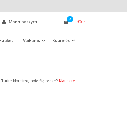
0
00
Mano paskyra
€0
IS
Kaukės
Vaikams
Kuprinės
as:
ATL.mb
ekis:
Išparduota
s telefono laikiklis
Turite klausimų apie šią prekę?
Klauskite