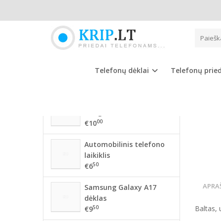
Pagrindinis
NAUJAUSIOS PREKĖS
BALT
56 mm BMW ratlankių
dangteliai
Telefonų dėklai
Telefonų prie
00
€10
68mm BMW ratlankių
dangteliai
00
€10
Automobilinis telefono
laikiklis
50
€6
APRA
Samsung Galaxy A17
dėklas
50
Baltas, 
€9