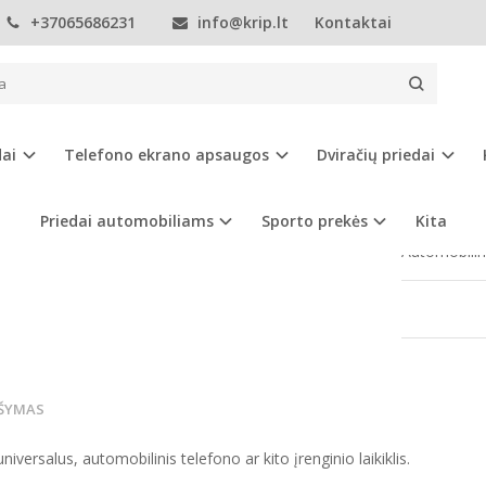
+37065686231
info@krip.lt
Kontaktai
Telefonų priedai
Kita
Baltas automobilinis telefono laikiklis
AS AUTOMOBILINIS TELEFONO LAIKIKL
dai
Telefono ekrano apsaugos
Dviračių priedai
Prekės kod
Turimas ki
Priedai automobiliams
Sporto prekės
Kita
Automobilini
ŠYMAS
universalus, automobilinis telefono ar kito įrenginio laikiklis.