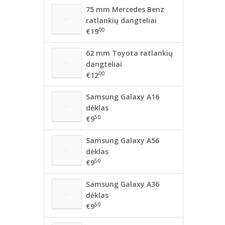
75 mm Mercedes Benz
ratlankių dangteliai
00
€19
62 mm Toyota ratlankių
dangteliai
00
€12
Samsung Galaxy A16
dėklas
50
€9
Samsung Galaxy A56
dėklas
50
€9
Samsung Galaxy A36
dėklas
50
€9