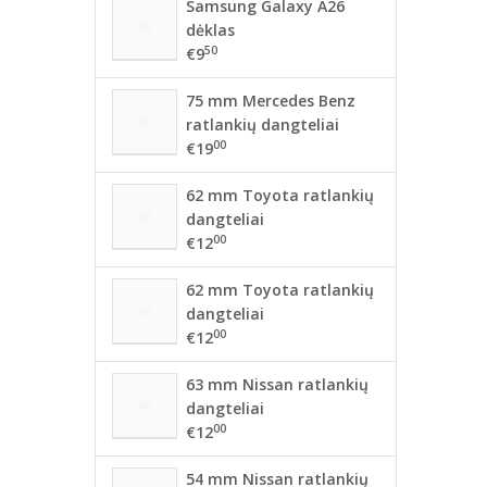
Samsung Galaxy A26
dėklas
50
€9
75 mm Mercedes Benz
ratlankių dangteliai
00
€19
62 mm Toyota ratlankių
dangteliai
00
€12
62 mm Toyota ratlankių
dangteliai
00
€12
63 mm Nissan ratlankių
dangteliai
00
€12
54 mm Nissan ratlankių