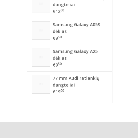
dangteliai
00
€12
Samsung Galaxy A05S
dėklas
50
€9
Samsung Galaxy A25
dėklas
50
€9
77 mm Audi ratlankių
dangteliai
00
€19