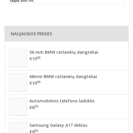
Talpa 500 ml.
NAUJAUSIOS PREKĖS
56 mm BMW ratlankių dangteliai
00
€10
68mm BMW ratlankių dangteliai
00
€10
Automobilinis telefono laikiklis
50
€6
Samsung Galaxy A17 dėklas
50
€9