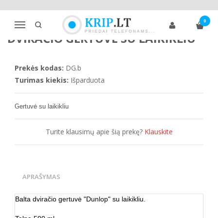
Pagrindinis
Dviračių priedai
Dviračio gertuvė su laikikliu
0
Navigacija
DVIRAČIO GERTUVĖ SU LAIKIKLIU
Prekės kodas:
DG.b
Turimas kiekis:
Išparduota
Gertuvė su laikikliu
Turite klausimų apie šią prekę?
Klauskite
APRAŠYMAS
Balta dviračio gertuvė "Dunlop" su laikikliu.