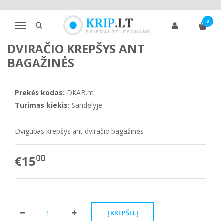
Pagrindinis
Dviračių priedai
Dviračio krepšiai
0
Dviračio krepšys ant bagažinės
Navigacija
DVIRAČIO KREPŠYS ANT
BAGAŽINĖS
Prekės kodas:
DKAB.m
Turimas kiekis:
Sandėlyje
Dvigubas krepšys ant dviračio bagažinės
00
€15