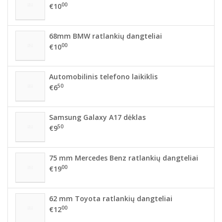
00
€10
68mm BMW ratlankių dangteliai
00
€10
Automobilinis telefono laikiklis
50
€6
Samsung Galaxy A17 dėklas
50
€9
75 mm Mercedes Benz ratlankių dangteliai
00
€19
62 mm Toyota ratlankių dangteliai
00
€12