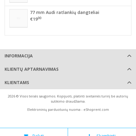
77 mm Audi ratlankių dangteliai
00
€19
INFORMACIJA
KLIENTŲ APTARNAVIMAS
KLIENTAMS
2026 © Visos teisės saugomos. Kopijuoti, platinti svetainės turinį be autorių
sutikimo draudžiama.
Elektroninių parduotuvių nuoma
-
eShoprent.com
Rašyti
Skambinti