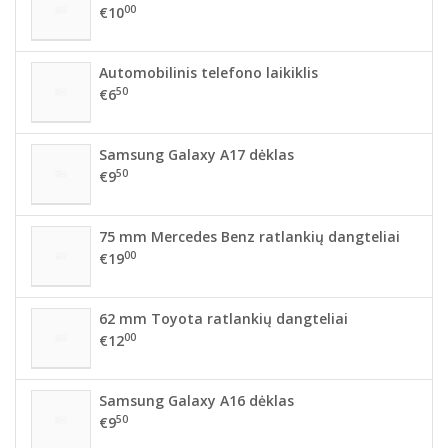
00
€10
Automobilinis telefono laikiklis
50
€6
Samsung Galaxy A17 dėklas
50
€9
75 mm Mercedes Benz ratlankių dangteliai
00
€19
62 mm Toyota ratlankių dangteliai
00
€12
Samsung Galaxy A16 dėklas
50
€9