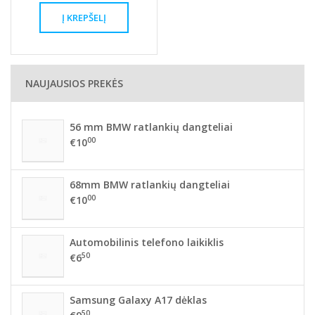
NAUJAUSIOS PREKĖS
56 mm BMW ratlankių dangteliai
00
€10
68mm BMW ratlankių dangteliai
00
€10
Automobilinis telefono laikiklis
50
€6
Samsung Galaxy A17 dėklas
50