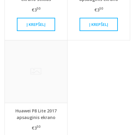
stiklas
50
50
€3
€3
Huawei P8 Lite 2017
apsauginis ekrano
stiklas
50
€3