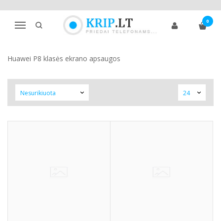
P8 SERIJA
0
Navigacija
Pagrindinis
Telefono ekrano apsaugos
Huawei
P8 serija
Huawei P8 klasės ekrano apsaugos