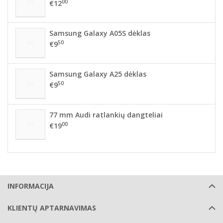
00
€12
Samsung Galaxy A05S dėklas
50
€9
Samsung Galaxy A25 dėklas
50
€9
77 mm Audi ratlankių dangteliai
00
€19
INFORMACIJA
KLIENTŲ APTARNAVIMAS