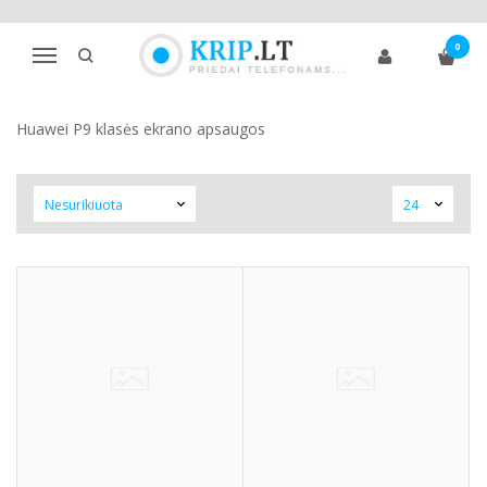
P9 SERIJA
0
Navigacija
Pagrindinis
Telefono ekrano apsaugos
Huawei
P9 serija
Huawei P9 klasės ekrano apsaugos