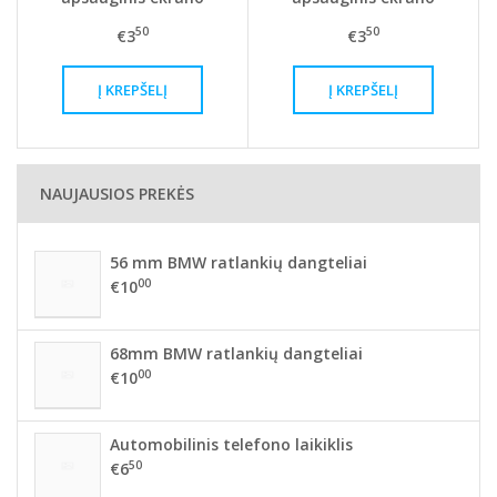
stiklas
stiklas
50
50
€3
€3
NAUJAUSIOS PREKĖS
56 mm BMW ratlankių dangteliai
00
€10
68mm BMW ratlankių dangteliai
00
€10
Automobilinis telefono laikiklis
50
€6