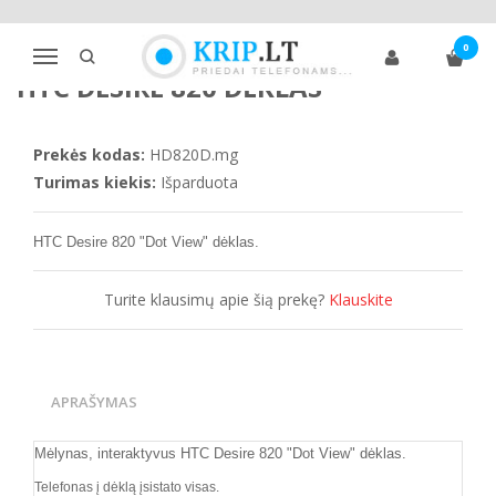
Pagrindinis
Telefonų dėklai
HTC
HTC Desire 820 dėklas
0
Navigacija
HTC DESIRE 820 DĖKLAS
Prekės kodas:
HD820D.mg
Turimas kiekis:
Išparduota
HTC Desire 8
20 "Dot View" dėklas.
Turite klausimų apie šią prekę?
Klauskite
APRAŠYMAS
Mėlynas, interaktyvus
HTC Desire 8
20 "Dot View" dėklas.
Telefonas į
dėklą įsistato visas.