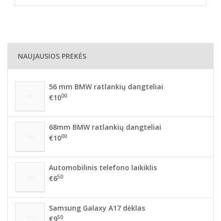
NAUJAUSIOS PREKĖS
56 mm BMW ratlankių dangteliai
00
€10
68mm BMW ratlankių dangteliai
00
€10
Automobilinis telefono laikiklis
50
€6
Samsung Galaxy A17 dėklas
50
€9