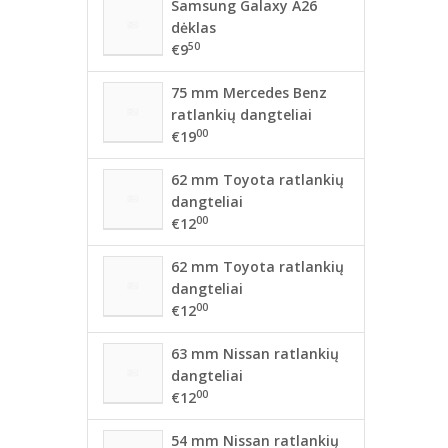
Samsung Galaxy A26
dėklas
50
€9
75 mm Mercedes Benz
ratlankių dangteliai
00
€19
62 mm Toyota ratlankių
dangteliai
00
€12
62 mm Toyota ratlankių
dangteliai
00
€12
63 mm Nissan ratlankių
dangteliai
00
€12
54 mm Nissan ratlankių