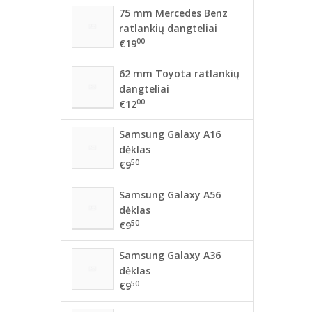
75 mm Mercedes Benz
ratlankių dangteliai
00
€19
62 mm Toyota ratlankių
dangteliai
00
€12
Samsung Galaxy A16
dėklas
50
€9
Samsung Galaxy A56
dėklas
50
€9
Samsung Galaxy A36
dėklas
50
€9