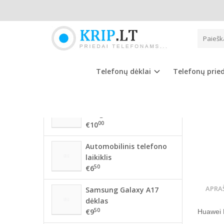
Pagrindinis
NAUJAUSIOS PREKĖS
HUAW
56 mm BMW ratlankių
dangteliai
Telefonų dėklai
Telefonų prie
00
€10
68mm BMW ratlankių
dangteliai
00
€10
Automobilinis telefono
laikiklis
50
€6
APRA
Samsung Galaxy A17
dėklas
50
€9
Huawei 