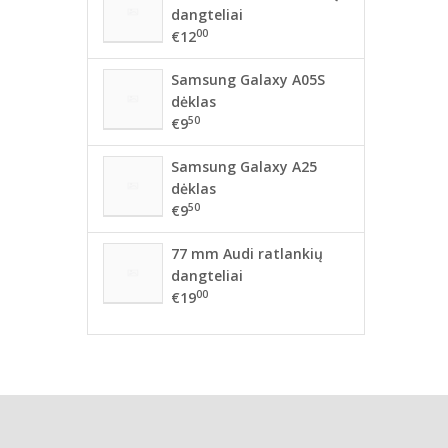
dangteliai
00
€12
Samsung Galaxy A05S
dėklas
50
€9
Samsung Galaxy A25
dėklas
50
€9
77 mm Audi ratlankių
dangteliai
00
€19