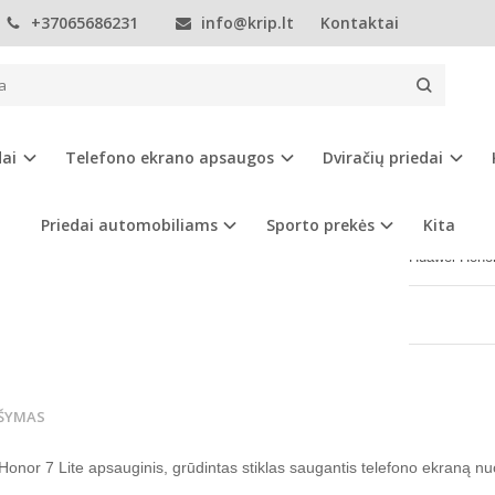
+37065686231
info@krip.lt
Kontaktai
Telefono ekrano apsaugos
Huawei
Kita
Huawei Honor 7 Lite ap
EI HONOR 7 LITE APSAUGINIS EKRANO
dai
Telefono ekrano apsaugos
Dviračių priedai
Prekės kod
Turimas ki
Priedai automobiliams
Sporto prekės
Kita
Huawei Honor
ŠYMAS
Honor 7 Lite
apsauginis, grūdintas stiklas saugantis telefono ekraną nuo