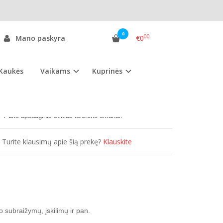
sauginis ekrano stiklas
0
00
Mano paskyra
€0
 STIKLAS
Kaukės
Vaikams
Kuprinės
as:
HH7LAES
ekis:
Išparduota
 7 Lite
apsauginis stiklas telefono ekranui.
Turite klausimų apie šią prekę?
Klauskite
 subraižymų, įskilimų ir pan.