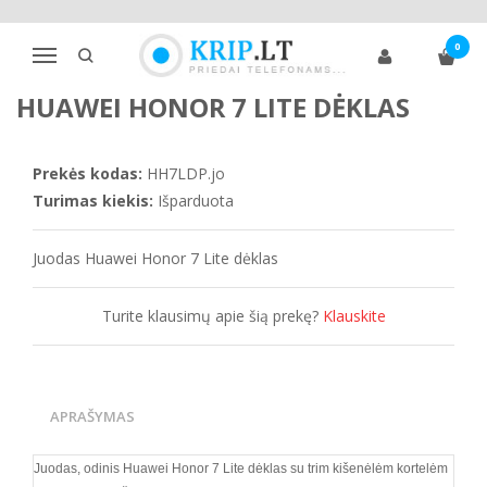
Pagrindinis
Telefonų dėklai
Huawei
Kita
0
Huawei Honor 7 Lite dėklas
Navigacija
HUAWEI HONOR 7 LITE DĖKLAS
Prekės kodas:
HH7LDP.jo
Turimas kiekis:
Išparduota
Juodas Huawei Honor 7 Lite dėklas
Turite klausimų apie šią prekę?
Klauskite
APRAŠYMAS
Juodas, odinis
Huawei Honor 7 Lite
dėklas su trim kišenėlėm kortelėm