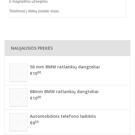
ir magnetiniu užsegimu.
Telefonas į dėklą įsistato visas.
NAUJAUSIOS PREKĖS
56 mm BMW ratlankių dangteliai
00
€10
68mm BMW ratlankių dangteliai
00
€10
Automobilinis telefono laikiklis
50
€6