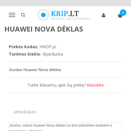
Pagrindinis
Telefonų dėklai
Huawei
Kita
0
Huawei Nova dėklas
Navigacija
HUAWEI NOVA DĖKLAS
Prekės kodas:
HNDP.jo
Turimas kiekis:
Išparduota
Juodas
Huawei Nova
dėklas
Turite klausimų apie šią prekę?
Klauskite
APRAŠYMAS
Juodas, odinis
Huawei Nova
dėklas su trim kišenėlėm kortelėm ir