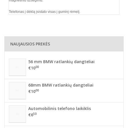
magnetiniu užsegimu.
Telefonas į dėklą įsistato visas į guminį rėmelį.
NAUJAUSIOS PREKĖS
56 mm BMW ratlankių dangteliai
00
€10
68mm BMW ratlankių dangteliai
00
€10
Automobilinis telefono laikiklis
50
€6