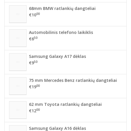
68mm BMW ratlankių dangteliai
00
€10
Automobilinis telefono laikiklis
50
€6
Samsung Galaxy A17 dėklas
50
€9
75 mm Mercedes Benz ratlankių dangteliai
00
€19
62 mm Toyota ratlankių dangteliai
00
€12
Samsung Galaxy A16 dėklas