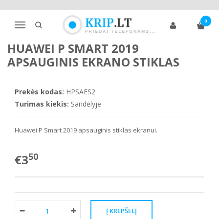
Pagrindinis
Telefono ekrano apsaugos
Huawei
Kita
0
Huawei P Smart 2019 apsauginis ekrano stiklas
Navigacija
HUAWEI P SMART 2019
APSAUGINIS EKRANO STIKLAS
Prekės kodas:
HPSAES2
Turimas kiekis:
Sandėlyje
Huawei P Smart 2019
apsauginis stiklas ekranui.
50
€3