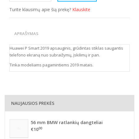
Turite klausimų apie šią prekę?
Klauskite
APRAŠYMAS
Huawei P Smart
2019 apsauginis, grūdintas stiklas saugantis
telefono ekraną nuo subraižymų, įskilimų ir pan.
Tinka modeliams pagamintiems 2019 matais.
NAUJAUSIOS PREKĖS
56 mm BMW ratlankių dangteliai
00
€10