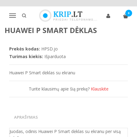
Pagrindinis
Telefonų dėklai
Huawei
Kita
0
Huawei P Smart dėklas
Navigacija
HUAWEI P SMART DĖKLAS
Prekės kodas:
HPSD.jo
Turimas kiekis:
Išparduota
Huawei P Smart dėklas su ekranu
Turite klausimų apie šią prekę?
Klauskite
APRAŠYMAS
Juodas, odinis Huawei P Smart dėklas su ekranu per visą