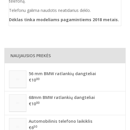
telefoną.
Telefonu galima naudotis neatidarius dėklo.
Dėklas tinka modeliams pagamintiems 2018 metais.
NAUJAUSIOS PREKĖS
56 mm BMW ratlankių dangteliai
00
€10
68mm BMW ratlankių dangteliai
00
€10
Automobilinis telefono laikiklis
50
€6