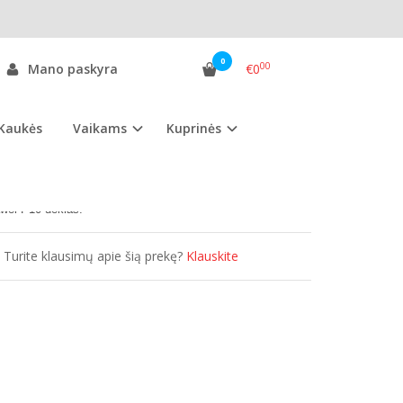
0
00
Mano paskyra
€0
Kaukės
Vaikams
Kuprinės
as:
HP10D.ss
ekis:
Išparduota
wei P10 dėklas.
Turite klausimų apie šią prekę?
Klauskite