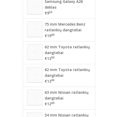
Samsung Galaxy A26
dėklas
50
€9
75 mm Mercedes Benz
ratlankių dangteliai
00
€19
62 mm Toyota ratlankių
dangteliai
00
€12
62 mm Toyota ratlankių
dangteliai
00
€12
63 mm Nissan ratlankių
dangteliai
00
€12
54 mm Nissan ratlankių