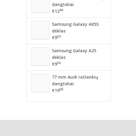
dangteliai
00
€12
Samsung Galaxy A05S
dėklas
50
€9
Samsung Galaxy A25
dėklas
50
€9
77 mm Audi ratlankių
dangteliai
00
€19