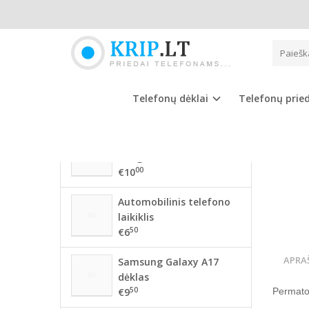
Pagrindinis
NAUJAUSIOS PREKĖS
HUAW
56 mm BMW ratlankių
dangteliai
Telefonų dėklai
Telefonų prie
00
€10
68mm BMW ratlankių
dangteliai
00
€10
Automobilinis telefono
laikiklis
50
€6
APRA
Samsung Galaxy A17
dėklas
50
€9
Permatom