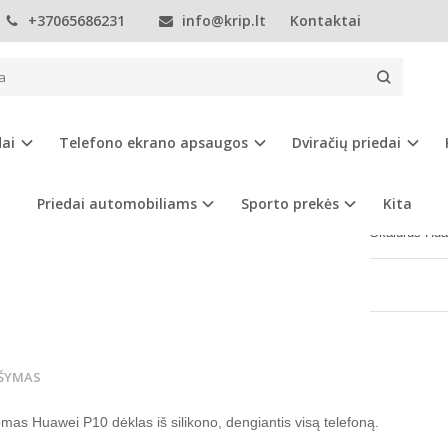
+37065686231
info@krip.lt
Kontaktai
Telefonų dėklai
Huawei
P10
Huawei P10 dėklas
EI P10 DĖKLAS
dai
Telefono ekrano apsaugos
Dviračių priedai
Prekės kod
Turimas ki
Priedai automobiliams
Sporto prekės
Kita
Skaidrus Hua
ŠYMAS
as Huawei P10 dėklas iš silikono, dengiantis visą telefoną.