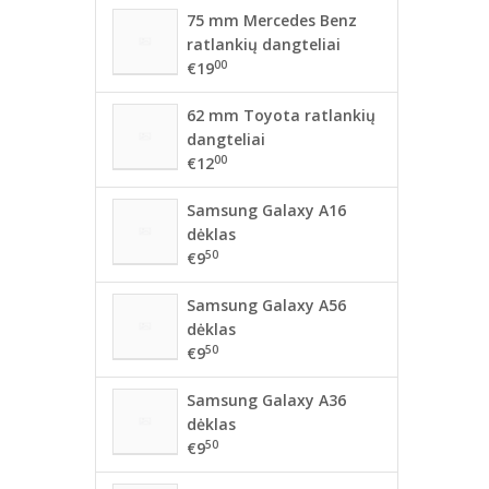
75 mm Mercedes Benz
ratlankių dangteliai
00
€19
62 mm Toyota ratlankių
dangteliai
00
€12
Samsung Galaxy A16
dėklas
50
€9
Samsung Galaxy A56
dėklas
50
€9
Samsung Galaxy A36
dėklas
50
€9