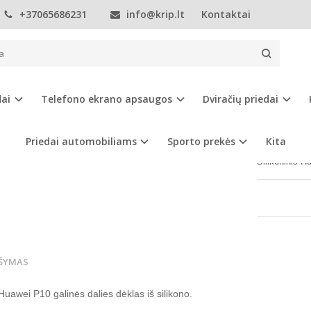
+37065686231
info@krip.lt
Kontaktai
Telefonų dėklai
Huawei
P10
Huawei P10 dėklas
EI P10 DĖKLAS
dai
Telefono ekrano apsaugos
Dviračių priedai
Prekės kod
Turimas ki
Priedai automobiliams
Sporto prekės
Kita
Silikoninis H
ŠYMAS
uawei P10 galinės dalies dėklas iš silikono.