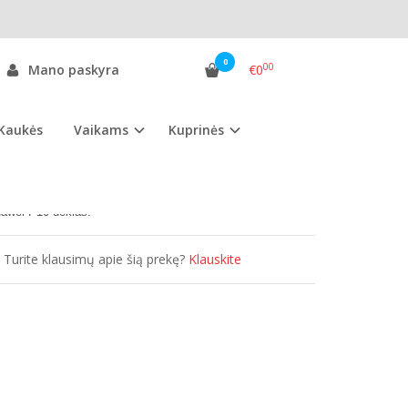
0
00
Mano paskyra
€0
Kaukės
Vaikams
Kuprinės
as:
HP10D.jsg
ekis:
Išparduota
uawei P10 dėklas.
Turite klausimų apie šią prekę?
Klauskite