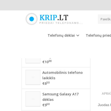
Pagrindinis
NAUJAUSIOS PREKĖS
HUAW
56 mm BMW ratlankių
dangteliai
Telefonų dėklai
Telefonų prie
00
€10
68mm BMW ratlankių
dangteliai
00
€10
Automobilinis telefono
laikiklis
50
€6
APRA
Samsung Galaxy A17
dėklas
50
€9
Juodas H