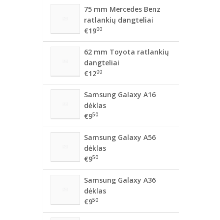
75 mm Mercedes Benz
ratlankių dangteliai
00
€19
62 mm Toyota ratlankių
dangteliai
00
€12
Samsung Galaxy A16
dėklas
50
€9
Samsung Galaxy A56
dėklas
50
€9
Samsung Galaxy A36
dėklas
50
€9