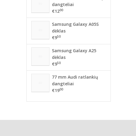
dangteliai
00
€12
Samsung Galaxy A05S
dėklas
50
€9
Samsung Galaxy A25
dėklas
50
€9
77 mm Audi ratlankių
dangteliai
00
€19