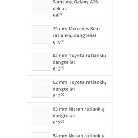
Samsung Galaxy A26
dėklas
50
€9
75 mm Mercedes Benz
ratlankių dangteliai
00
€19
62 mm Toyota ratlankių
dangteliai
00
€12
62 mm Toyota ratlankių
dangteliai
00
€12
63 mm Nissan ratlankių
dangteliai
00
€12
54 mm Nissan ratlankių