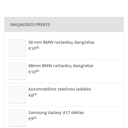
NAUJAUSIOS PREKĖS
56 mm BMW ratlankių dangteliai
00
€10
68mm BMW ratlankių dangteliai
00
€10
Automobilinis telefono laikiklis
50
€6
Samsung Galaxy A17 dėklas
50
€9