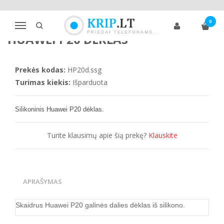
Pagrindinis
Telefonų dėklai
Huawei
P20
Huawei P20 dėklas
0
Navigacija
HUAWEI P20 DĖKLAS
Prekės kodas:
HP20d.ssg
Turimas kiekis:
Išparduota
Silikoninis Huawei P20 dėklas.
Turite klausimų apie šią prekę?
Klauskite
APRAŠYMAS
Skaidrus Huawei P20 galinės dalies dėklas iš silikono.