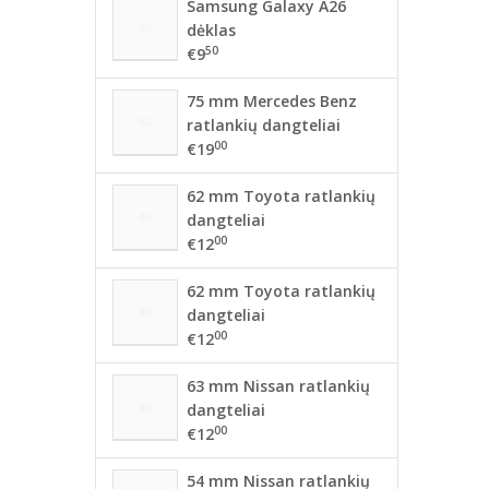
Samsung Galaxy A26
dėklas
50
€9
75 mm Mercedes Benz
ratlankių dangteliai
00
€19
62 mm Toyota ratlankių
dangteliai
00
€12
62 mm Toyota ratlankių
dangteliai
00
€12
63 mm Nissan ratlankių
dangteliai
00
€12
54 mm Nissan ratlankių