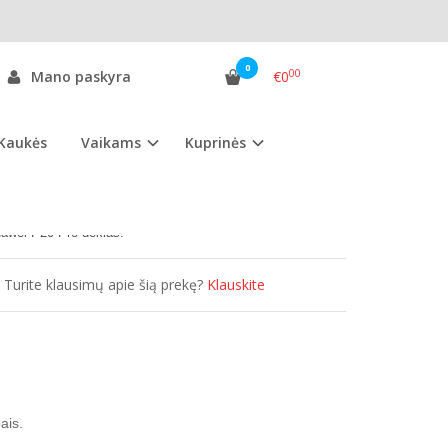
0
00
Mano paskyra
€0
Kaukės
Vaikams
Kuprinės
as:
HP20PD.ssg
ekis:
Išparduota
uawei P20 Pro dėklas.
Turite klausimų apie šią prekę?
Klauskite
ais.