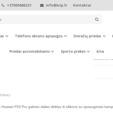
+37065686231
info@krip.lt
Kontaktai
Telefonų dėklai
Huawei
P20
Huawei P20 Pro dėklas
EI P20 PRO DĖKLAS
dai
Telefono ekrano apsaugos
Dviračių priedai
Prekės kod
Turimas ki
Priedai automobiliams
Sporto prekės
Kita
Silikoninis H
ŠYMAS
 Huawei P20 Pro galinės dalies dėklas iš silikono su apsauginiais kamp