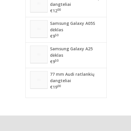
dangteliai
00
€12
Samsung Galaxy A05S
dėklas
50
€9
Samsung Galaxy A25
dėklas
50
€9
77 mm Audi ratlankių
dangteliai
00
€19