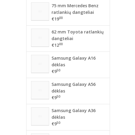
75 mm Mercedes Benz
ratlankių dangteliai
00
€19
62 mm Toyota ratlankių
dangteliai
00
€12
Samsung Galaxy A16
dėklas
50
€9
Samsung Galaxy A56
dėklas
50
€9
Samsung Galaxy A36
dėklas
50
€9