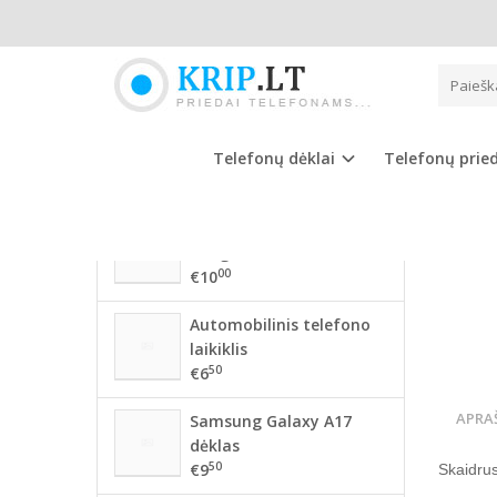
Pagrindinis
NAUJAUSIOS PREKĖS
HUAW
56 mm BMW ratlankių
dangteliai
Telefonų dėklai
Telefonų prie
00
€10
68mm BMW ratlankių
dangteliai
00
€10
Automobilinis telefono
laikiklis
50
€6
APRA
Samsung Galaxy A17
dėklas
50
€9
Skaidrus