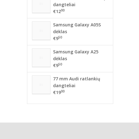
dangteliai
00
€12
Samsung Galaxy A05S
dėklas
50
€9
Samsung Galaxy A25
dėklas
50
€9
77 mm Audi ratlankių
dangteliai
00
€19