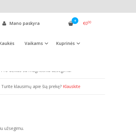
0
00
Mano paskyra
€0
Kaukės
Vaikams
Kuprinės
as:
HP20PDP.jo
ekis:
Išparduota
Pro dėklas su magnetiniu užsegimu.
Turite klausimų apie šią prekę?
Klauskite
iu užsegimu.