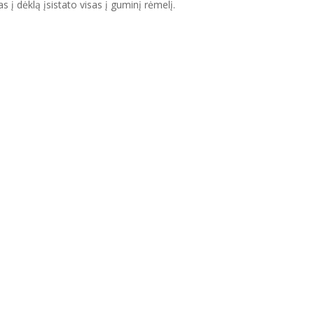
s į dėklą įsistato visas į guminį rėmelį.