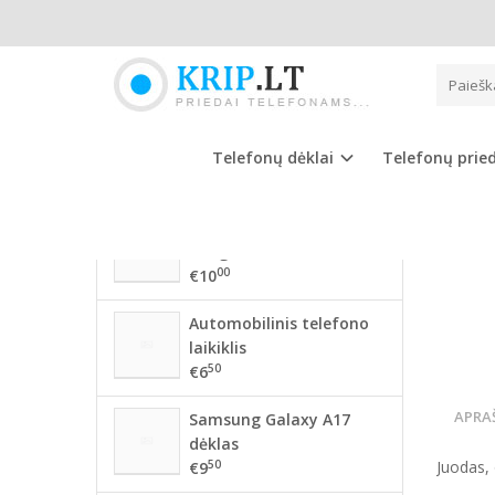
Pagrindinis
NAUJAUSIOS PREKĖS
HUAW
56 mm BMW ratlankių
dangteliai
Telefonų dėklai
Telefonų prie
00
€10
68mm BMW ratlankių
dangteliai
00
€10
Automobilinis telefono
laikiklis
50
€6
APRA
Samsung Galaxy A17
dėklas
50
Juodas, 
€9