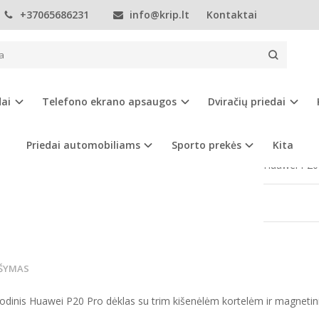
+37065686231
info@krip.lt
Kontaktai
Telefonų dėklai
Huawei
P20
Huawei P20 Pro dėklas
EI P20 PRO DĖKLAS
dai
Telefono ekrano apsaugos
Dviračių priedai
Prekės kod
Turimas ki
Priedai automobiliams
Sporto prekės
Kita
Huawei P20 
ŠYMAS
odinis Huawei P20 Pro dėklas su trim kišenėlėm kortelėm ir magnetin