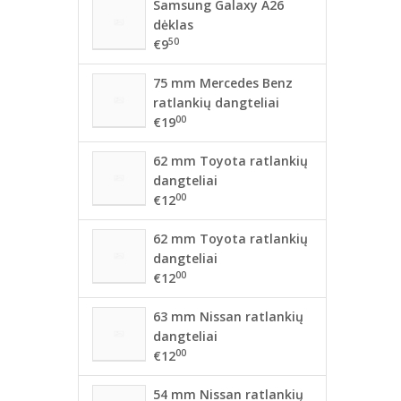
Samsung Galaxy A26
dėklas
50
€9
75 mm Mercedes Benz
ratlankių dangteliai
00
€19
62 mm Toyota ratlankių
dangteliai
00
€12
62 mm Toyota ratlankių
dangteliai
00
€12
63 mm Nissan ratlankių
dangteliai
00
€12
54 mm Nissan ratlankių