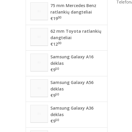
Telefona
75 mm Mercedes Benz
ratlankių dangteliai
00
€19
62 mm Toyota ratlankių
dangteliai
00
€12
Samsung Galaxy A16
dėklas
50
€9
Samsung Galaxy A56
dėklas
50
€9
Samsung Galaxy A36
dėklas
50
€9