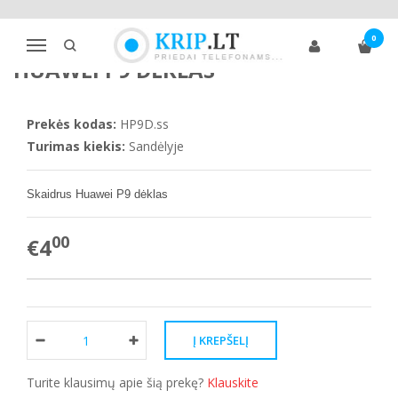
Pagrindinis
Telefonų dėklai
Huawei
P9
Huawei P9 dėklas
0
Navigacija
HUAWEI P9 DĖKLAS
Prekės kodas:
HP9D.ss
Turimas kiekis:
Sandėlyje
Skaidrus Huawei P9 dėklas
00
€4
Turite klausimų apie šią prekę?
Klauskite