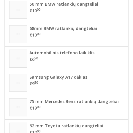
56 mm BMW ratlankių dangteliai
00
€10
68mm BMW ratlankių dangteliai
00
€10
Automobilinis telefono laikiklis
50
€6
Samsung Galaxy A17 dėklas
50
€9
75 mm Mercedes Benz ratlankių dangteliai
00
€19
62 mm Toyota ratlankių dangteliai
00
€12