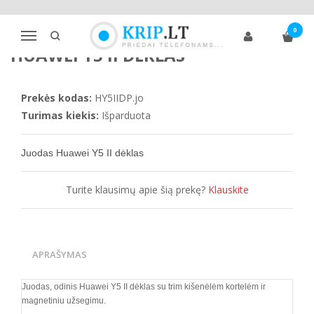
Pagrindinis
Telefonų dėklai
Huawei
Kita
Huawei Y5 II dėklas
0
Navigacija
HUAWEI Y5 II DĖKLAS
Prekės kodas:
HY5IIDP.jo
Turimas kiekis:
Išparduota
Juodas
Huawei Y5 II
dėklas
Turite klausimų apie šią prekę?
Klauskite
APRAŠYMAS
Juodas, odinis
Huawei Y5 II
dėklas su trim kišenėlėm kortelėm ir
magnetiniu užsegimu.