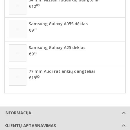
00
€12
Samsung Galaxy A05S dėklas
50
€9
Samsung Galaxy A25 dėklas
50
€9
77 mm Audi ratlankių dangteliai
00
€19
INFORMACIJA
KLIENTŲ APTARNAVIMAS