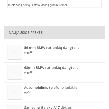
Telefonas į dėklą įsistato visas į guminį rėmelį.
NAUJAUSIOS PREKĖS
56 mm BMW ratlankių dangteliai
00
€10
68mm BMW ratlankių dangteliai
00
€10
Automobilinis telefono laikiklis
50
€6
Samsung Galaxy A17 dėklas