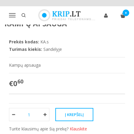
Pagrindinis
Vaikams
Kampų apsauga
0
Navigacija
KAMPŲ APSAUGA
Prekės kodas:
KA.s
Turimas kiekis:
Sandėlyje
Kampų apsauga
60
€0
Turite klausimų apie šią prekę?
Klauskite