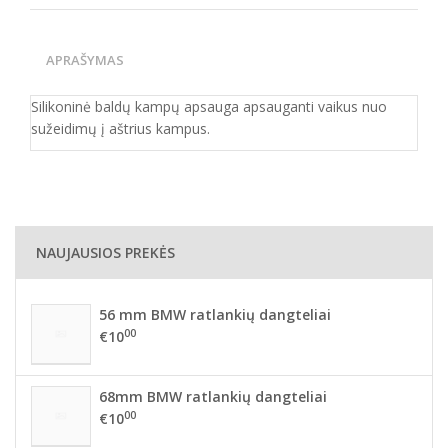
APRAŠYMAS
Silikoninė baldų kampų apsauga apsauganti vaikus nuo
sužeidimų į aštrius kampus.
NAUJAUSIOS PREKĖS
56 mm BMW ratlankių dangteliai
00
€10
68mm BMW ratlankių dangteliai
00
€10