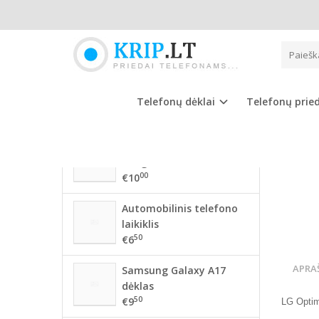
Pagrindinis
NAUJAUSIOS PREKĖS
LG G
56 mm BMW ratlankių
dangteliai
Telefonų dėklai
Telefonų prie
00
€10
68mm BMW ratlankių
dangteliai
00
€10
Automobilinis telefono
laikiklis
50
€6
APRA
Samsung Galaxy A17
dėklas
50
€9
LG Opti