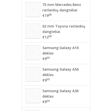
75 mm Mercedes Benz
ratlankių dangteliai
00
€19
62 mm Toyota ratlankių
dangteliai
00
€12
Samsung Galaxy A16
dėklas
50
€9
Samsung Galaxy A56
dėklas
50
€9
Samsung Galaxy A36
dėklas
50
€9