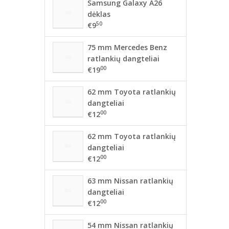
Samsung Galaxy A26
dėklas
50
€9
75 mm Mercedes Benz
ratlankių dangteliai
00
€19
62 mm Toyota ratlankių
dangteliai
00
€12
62 mm Toyota ratlankių
dangteliai
00
€12
63 mm Nissan ratlankių
dangteliai
00
€12
54 mm Nissan ratlankių