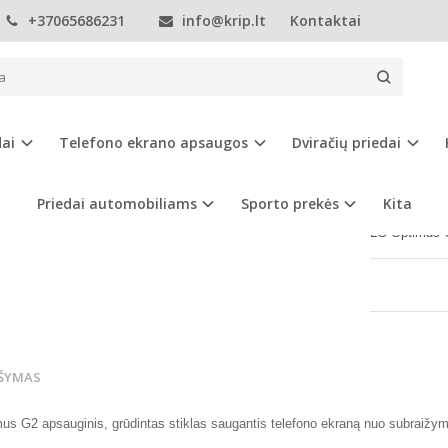
+37065686231
info@krip.lt
Kontaktai
Telefono ekrano apsaugos
LG
LG G2 apsauginis ekrano stiklas
2 APSAUGINIS EKRANO STIKLAS
dai
Telefono ekrano apsaugos
Dviračių priedai
Prekės kod
Turimas ki
Priedai automobiliams
Sporto prekės
Kita
LG Optimus 
ŠYMAS
mus G2
apsauginis, grūdintas stiklas saugantis telefono ekraną nuo subraižymų