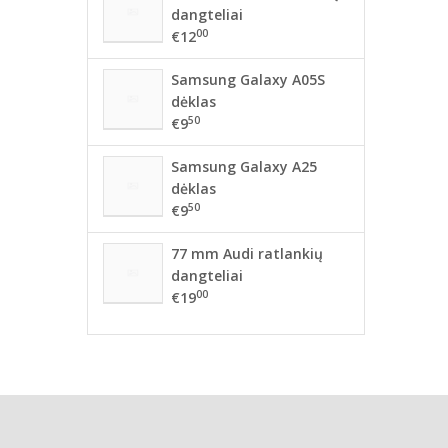
dangteliai
00
€12
Samsung Galaxy A05S
dėklas
50
€9
Samsung Galaxy A25
dėklas
50
€9
77 mm Audi ratlankių
dangteliai
00
€19