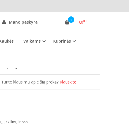
0
00
Mano paskyra
€0
Kaukės
Vaikams
Kuprinės
as:
LGG2AES
ekis:
Išparduota
G2
apsauginis stiklas.
Turite klausimų apie šią prekę?
Klauskite
, įskilimų ir pan.