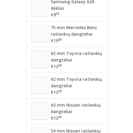
Samsung Galaxy A26
dėklas
50
€9
75 mm Mercedes Benz
ratlankių dangteliai
00
€19
62 mm Toyota ratlankių
dangteliai
00
€12
62 mm Toyota ratlankių
dangteliai
00
€12
63 mm Nissan ratlankių
dangteliai
00
€12
54 mm Nissan ratlankių