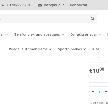
+37065686231
info@krip.lt
Kontaktai
Vaikams
Marškinėliai
Vaikiškų vežimėlių priedai
Pirštinės ant ve
INĖS ANT VEŽIMĖLIO
dai
Telefono ekrano apsaugos
Dviračių priedai
Prekės kod
Turimas ki
Priedai automobiliams
Sporto prekės
Kita
Rankų mova 
00
€10
Turite klau