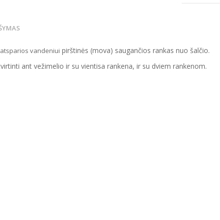
ŠYMAS
pirštinės (mova) saugančios rankas nuo šalčio.
atsparios vandeniui
virtinti ant vežimelio ir su vientisa rankena, ir su dviem rankenom.