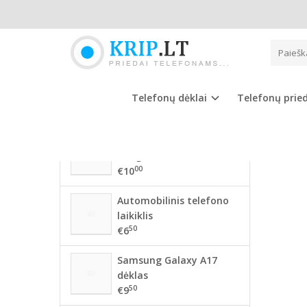
Pagrindinis
NAUJAUSIOS PREKĖS
PIRŠT
56 mm BMW ratlankių
dangteliai
Telefonų dėklai
Telefonų prie
00
€10
68mm BMW ratlankių
dangteliai
00
€10
Automobilinis telefono
laikiklis
50
€6
Samsung Galaxy A17
dėklas
50
€9