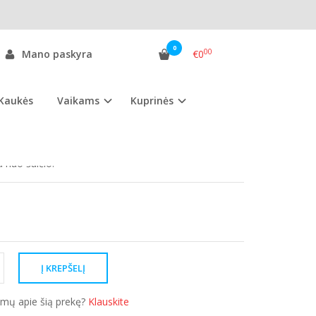
žimėlio
0
00
Mano paskyra
€0
Kaukės
Vaikams
Kuprinės
as:
PAV.j
ekis:
Sandėlyje
nuo šalčio.
simų apie šią prekę?
Klauskite