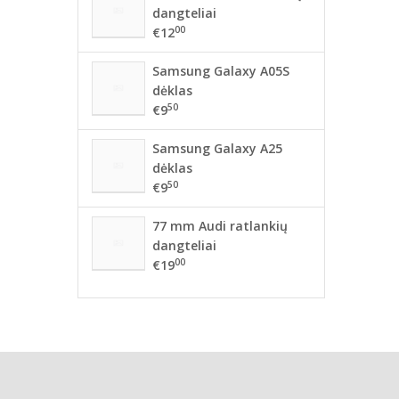
dangteliai
00
€12
Samsung Galaxy A05S
dėklas
50
€9
Samsung Galaxy A25
dėklas
50
€9
77 mm Audi ratlankių
dangteliai
00
€19