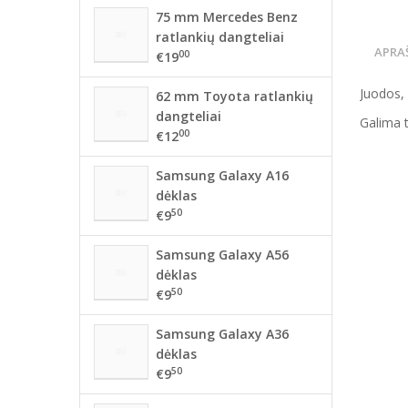
75 mm Mercedes Benz
ratlankių dangteliai
APRA
00
€19
Juodos,
62 mm Toyota ratlankių
dangteliai
Galima t
00
€12
Samsung Galaxy A16
dėklas
50
€9
Samsung Galaxy A56
dėklas
50
€9
Samsung Galaxy A36
dėklas
50
€9