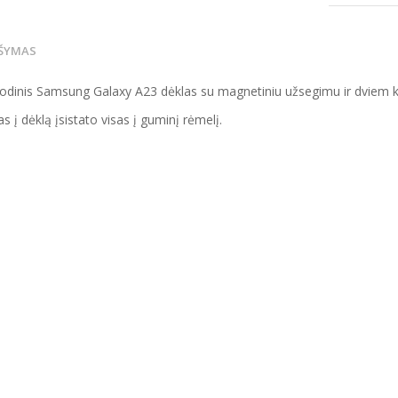
ŠYMAS
 odinis Samsung Galaxy A23 dėklas su magnetiniu užsegimu ir dviem 
s į dėklą įsistato visas į guminį rėmelį.