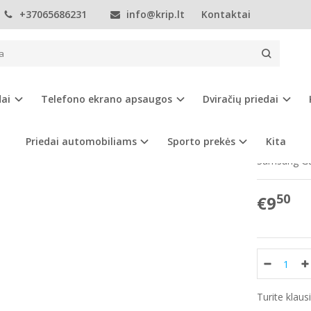
+37065686231
info@krip.lt
Kontaktai
Telefonų dėklai
Samsung
A klasė
A20
Samsung Galaxy A23 d
UNG GALAXY A23 DĖKLAS
dai
Telefono ekrano apsaugos
Dviračių priedai
Prekės kod
Turimas ki
Priedai automobiliams
Sporto prekės
Kita
Samsung Gal
50
€9
Turite klau