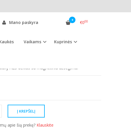
ėklas
0
00
Mano paskyra
€0
Kaukės
Vaikams
Kuprinės
as:
SGA23D.jo
ekis:
Sandėlyje
axy A23 dėklas su magnetiniu užsegimu.
simų apie šią prekę?
Klauskite