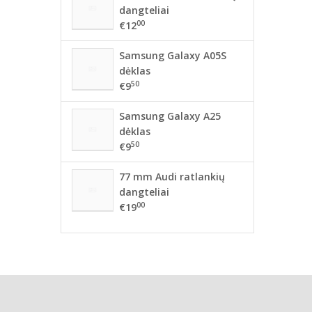
dangteliai
00
€12
Samsung Galaxy A05S
dėklas
50
€9
Samsung Galaxy A25
dėklas
50
€9
77 mm Audi ratlankių
dangteliai
00
€19