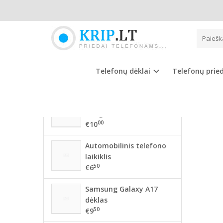
Pagrindinis
NAUJAUSIOS PREKĖS
SAMS
56 mm BMW ratlankių
dangteliai
Telefonų dėklai
Telefonų prie
00
€10
68mm BMW ratlankių
dangteliai
00
€10
Automobilinis telefono
laikiklis
50
€6
Samsung Galaxy A17
dėklas
50
€9