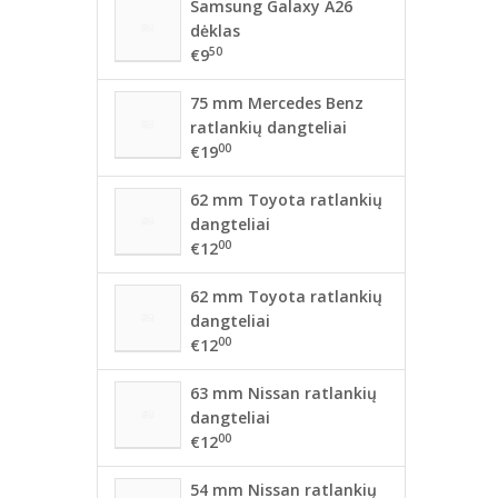
Samsung Galaxy A26
dėklas
50
€9
75 mm Mercedes Benz
ratlankių dangteliai
00
€19
62 mm Toyota ratlankių
dangteliai
00
€12
62 mm Toyota ratlankių
dangteliai
00
€12
63 mm Nissan ratlankių
dangteliai
00
€12
54 mm Nissan ratlankių