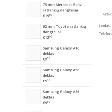
75 mm Mercedes Benz
ratlankių dangteliai
APRA
00
€19
Juodas,
62 mm Toyota ratlankių
dangteliai
Telefona
00
€12
Samsung Galaxy A16
dėklas
50
€9
Samsung Galaxy A56
dėklas
50
€9
Samsung Galaxy A36
dėklas
50
€9