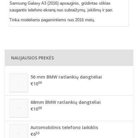
Samsung Galaxy A3 (2016) apsauginis, grūdintas stiklas
saugantis telefono ekraną nuo subraižymų, įskilimų ir pan.
Tinka modeliams pagamintiems nuo 2016 metų.
NAUJAUSIOS PREKĖS
56 mm BMW ratlankių dangteliai
00
€10
68mm BMW ratlankių dangteliai
00
€10
Automobilinis telefono laikiklis
50
€6