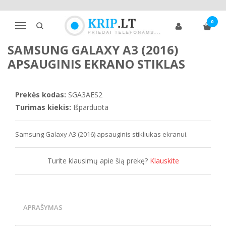
Pagrindinis
Telefono ekrano apsaugos
Samsung
A klasė
0
Samsung Galaxy A3 (2016) apsauginis ekrano stiklas
Navigacija
SAMSUNG GALAXY A3 (2016)
APSAUGINIS EKRANO STIKLAS
Prekės kodas:
SGA3AES2
Turimas kiekis:
Išparduota
Samsung Galaxy A3 (2016) apsauginis stikliukas ekranui.
Turite klausimų apie šią prekę?
Klauskite
APRAŠYMAS