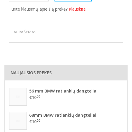
Turite klausimų apie šią prekę?
Klauskite
APRAŠYMAS
NAUJAUSIOS PREKĖS
56 mm BMW ratlankių dangteliai
00
€10
68mm BMW ratlankių dangteliai
00
€10