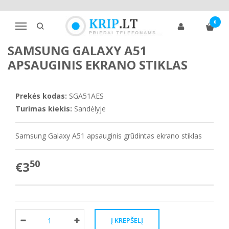
Pagrindinis
Telefono ekrano apsaugos
Samsung
A klasė
0
Samsung Galaxy A51 apsauginis ekrano stiklas
Navigacija
SAMSUNG GALAXY A51
APSAUGINIS EKRANO STIKLAS
Prekės kodas:
SGA51AES
Turimas kiekis:
Sandėlyje
Samsung Galaxy A51 apsauginis grūdintas ekrano stiklas
50
€3