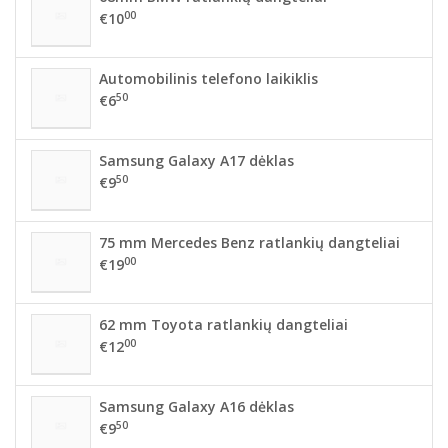
00
€10
Automobilinis telefono laikiklis
50
€6
Samsung Galaxy A17 dėklas
50
€9
75 mm Mercedes Benz ratlankių dangteliai
00
€19
62 mm Toyota ratlankių dangteliai
00
€12
Samsung Galaxy A16 dėklas
50
€9