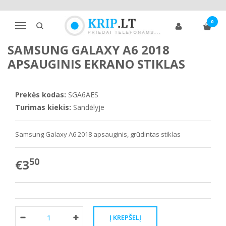
Pagrindinis
Telefono ekrano apsaugos
Samsung
A klasė
0
Samsung Galaxy A6 2018 apsauginis ekrano stiklas
Navigacija
SAMSUNG GALAXY A6 2018
APSAUGINIS EKRANO STIKLAS
Prekės kodas:
SGA6AES
Turimas kiekis:
Sandėlyje
Samsung Galaxy A6 2018
apsauginis, grūdintas stiklas
50
€3