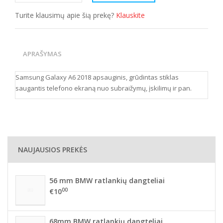
Turite klausimų apie šią prekę?
Klauskite
APRAŠYMAS
Samsung Galaxy A6 2018
apsauginis, grūdintas stiklas
.
saugantis telefono ekraną nuo subraižymų, įskilimų ir pan
NAUJAUSIOS PREKĖS
56 mm BMW ratlankių dangteliai
00
€10
68mm BMW ratlankių dangteliai