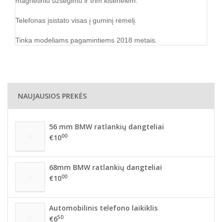
magnetiniu užsegimu ir trim kišenėlėm.
Telefonas įsistato visas į guminį rėmelį.
Tinka modeliams pagamintiems 2018 metais.
NAUJAUSIOS PREKĖS
56 mm BMW ratlankių dangteliai
00
€10
68mm BMW ratlankių dangteliai
00
€10
Automobilinis telefono laikiklis
50
€6