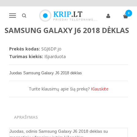
Pagrindinis
Telefonų dėklai
Samsung
J klasė
J6
0
Samsung Galaxy J6 2018 dėklas
Navigacija
SAMSUNG GALAXY J6 2018 DĖKLAS
Prekės kodas:
SGJ6DP.jo
Turimas kiekis:
Išparduota
Juodas Samsung Galaxy J6 2018 dėklas
Turite klausimų apie šią prekę?
Klauskite
APRAŠYMAS
Juodas, odinis Samsung Galaxy J6 2018 dėklas su