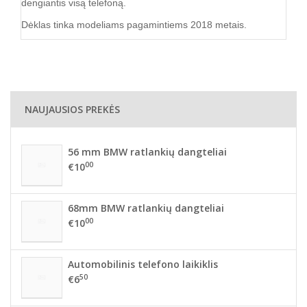
dengiantis visą telefoną.
Dėklas tinka modeliams pagamintiems 2018 metais.
NAUJAUSIOS PREKĖS
56 mm BMW ratlankių dangteliai
00
€10
68mm BMW ratlankių dangteliai
00
€10
Automobilinis telefono laikiklis
50
€6