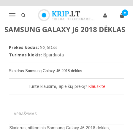
Pagrindinis
Telefonų dėklai
Samsung
J klasė
J6
0
Samsung Galaxy J6 2018 dėklas
Navigacija
SAMSUNG GALAXY J6 2018 DĖKLAS
Prekės kodas:
SGJ6D.ss
Turimas kiekis:
Išparduota
Skaidrus Samsung Galaxy J6 2018 dėklas
Turite klausimų apie šią prekę?
Klauskite
APRAŠYMAS
Skaidrus, silikoninis Samsung Galaxy J6 2018 dėklas,