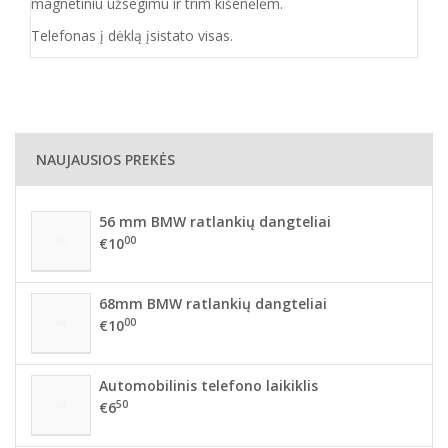
magnetiniu užsegimu ir trim kišenėlėm.
Telefonas į dėklą įsistato visas.
NAUJAUSIOS PREKĖS
56 mm BMW ratlankių dangteliai
00
€10
68mm BMW ratlankių dangteliai
00
€10
Automobilinis telefono laikiklis
50
€6