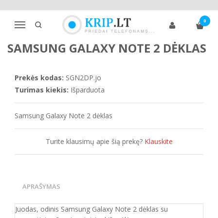
Pagrindinis
Telefonų dėklai
Samsung
Note klasė
Note 2
0
Samsung Galaxy Note 2 dėklas
Navigacija
SAMSUNG GALAXY NOTE 2 DĖKLAS
Prekės kodas:
SGN2DP.jo
Turimas kiekis:
Išparduota
Samsung Galaxy Note 2 dėklas
Turite klausimų apie šią prekę?
Klauskite
APRAŠYMAS
Juodas, odinis Samsung Galaxy Note 2 dėklas su