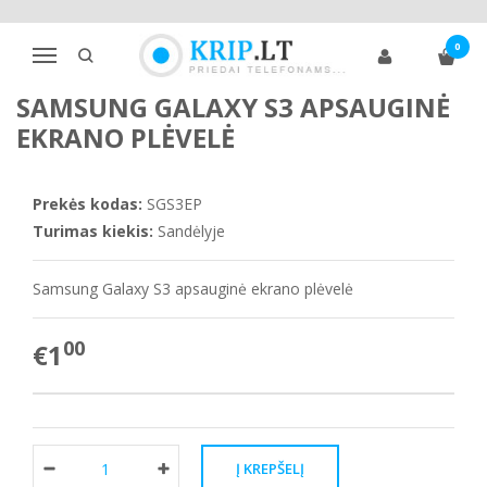
Pagrindinis
Telefono ekrano apsaugos
Samsung
S klasė
0
Samsung Galaxy S3 apsauginė ekrano plėvelė
Navigacija
SAMSUNG GALAXY S3 APSAUGINĖ
EKRANO PLĖVELĖ
Prekės kodas:
SGS3EP
Turimas kiekis:
Sandėlyje
Samsung Galaxy S3 apsauginė ekrano plėvelė
00
€1