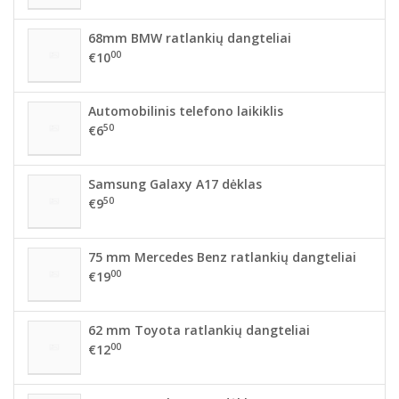
68mm BMW ratlankių dangteliai
00
€10
Automobilinis telefono laikiklis
50
€6
Samsung Galaxy A17 dėklas
50
€9
75 mm Mercedes Benz ratlankių dangteliai
00
€19
62 mm Toyota ratlankių dangteliai
00
€12