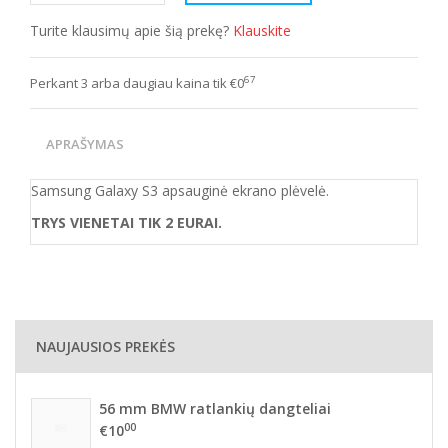
Turite klausimų apie šią prekę?
Klauskite
67
Perkant 3 arba daugiau kaina tik €0
APRAŠYMAS
Samsung Galaxy S3 apsauginė ekrano plėvelė.
TRYS VIENETAI TIK 2 EURAI.
NAUJAUSIOS PREKĖS
56 mm BMW ratlankių dangteliai
00
€10