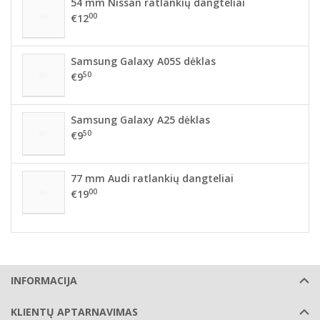
54 mm Nissan ratlankių dangteliai
00
€12
Samsung Galaxy A05S dėklas
50
€9
Samsung Galaxy A25 dėklas
50
€9
77 mm Audi ratlankių dangteliai
00
€19
INFORMACIJA
KLIENTŲ APTARNAVIMAS