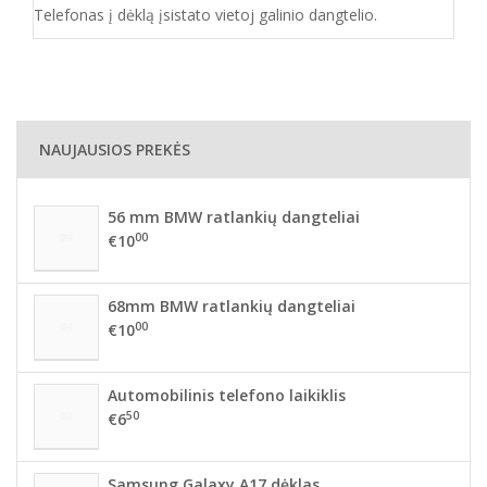
Telefonas į dėklą įsistato vietoj galinio dangtelio.
NAUJAUSIOS PREKĖS
56 mm BMW ratlankių dangteliai
00
€10
68mm BMW ratlankių dangteliai
00
€10
Automobilinis telefono laikiklis
50
€6
Samsung Galaxy A17 dėklas