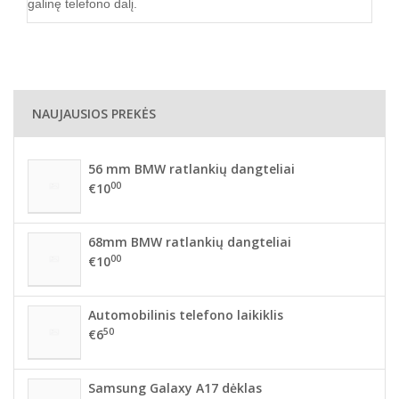
galinę telefono dalį.
NAUJAUSIOS PREKĖS
56 mm BMW ratlankių dangteliai
00
€10
68mm BMW ratlankių dangteliai
00
€10
Automobilinis telefono laikiklis
50
€6
Samsung Galaxy A17 dėklas