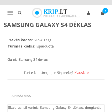
Pagrindinis
Telefonų dėklai
Samsung
S klasė
S4
0
Samsung Galaxy S4 dėklas
Navigacija
SAMSUNG GALAXY S4 DĖKLAS
Prekės kodas:
SGS4D.ssg
Turimas kiekis:
Išparduota
Galinis Samsung S4 dėklas
Turite klausimų apie šią prekę?
Klauskite
APRAŠYMAS
Skaidrus, silikoninis Samsung Galaxy S4 dėklas, dengiantis