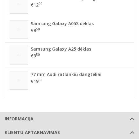
00
€12
Samsung Galaxy A05S dėklas
50
€9
Samsung Galaxy A25 dėklas
50
€9
77 mm Audi ratlankių dangteliai
00
€19
INFORMACIJA
KLIENTŲ APTARNAVIMAS