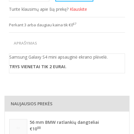
Turite klausimų apie šią prekę?
Klauskite
67
Perkant 3 arba daugiau kaina tik €0
APRAŠYMAS
Samsung Galaxy S4 mini apsauginė ekrano plėvelė.
TRYS VIENETAI TIK 2 EURAI.
NAUJAUSIOS PREKĖS
56 mm BMW ratlankių dangteliai
00
€10