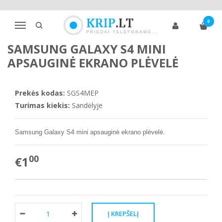
Pagrindinis
Telefono ekrano apsaugos
Samsung
S klasė
0
Samsung Galaxy S4 mini apsauginė ekrano plėvelė
Navigacija
SAMSUNG GALAXY S4 MINI
APSAUGINĖ EKRANO PLĖVELĖ
Prekės kodas:
SGS4MEP
Turimas kiekis:
Sandėlyje
Samsung Galaxy S4 mini
apsauginė ekrano plėvelė.
00
€1