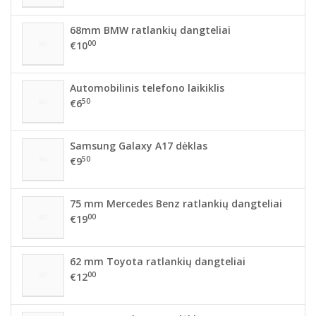
68mm BMW ratlankių dangteliai
00
€10
Automobilinis telefono laikiklis
50
€6
Samsung Galaxy A17 dėklas
50
€9
75 mm Mercedes Benz ratlankių dangteliai
00
€19
62 mm Toyota ratlankių dangteliai
00
€12