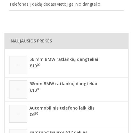
Telefonas į dėklą dedasi vietoj galinio dangtelio.
NAUJAUSIOS PREKĖS
56 mm BMW ratlankių dangteliai
00
€10
68mm BMW ratlankių dangteliai
00
€10
Automobilinis telefono laikiklis
50
€6
Samsung Galaxy A17 dėklas