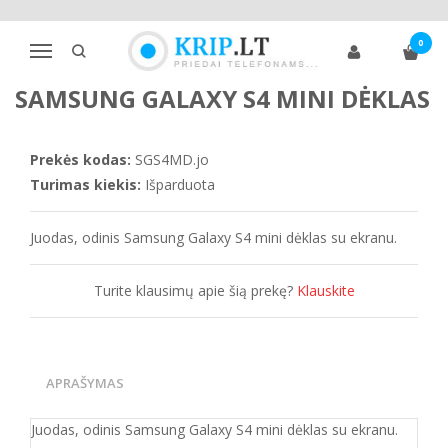
Pagrindinis
Telefonų dėklai
Samsung
S klasė
S4
0
Samsung Galaxy S4 mini dėklas
Navigacija
SAMSUNG GALAXY S4 MINI DĖKLAS
Prekės kodas:
SGS4MD.jo
Turimas kiekis:
Išparduota
Juodas, odinis Samsung Galaxy S4 mini dėklas su ekranu.
Turite klausimų apie šią prekę?
Klauskite
APRAŠYMAS
Juodas, odinis Samsung Galaxy S4 mini dėklas su ekranu.