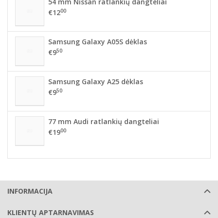
54 mm Nissan ratlankių dangteliai
00
€12
Samsung Galaxy A05S dėklas
50
€9
Samsung Galaxy A25 dėklas
50
€9
77 mm Audi ratlankių dangteliai
00
€19
INFORMACIJA
KLIENTŲ APTARNAVIMAS