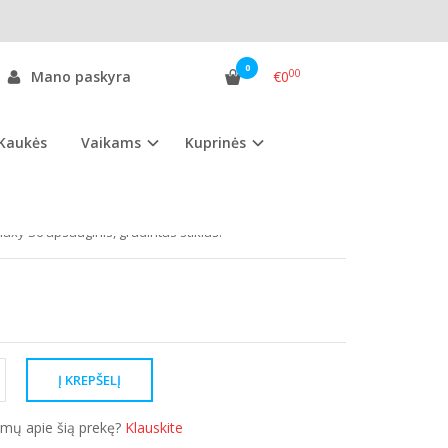
6 apsauginis ekrano stiklas
0
00
Mano paskyra
€0
STIKLAS
Kaukės
Vaikams
Kuprinės
as:
SGS6AES
ekis:
Sandėlyje
laxy S6
apsauginis, grūdintas stiklas.
simų apie šią prekę?
Klauskite