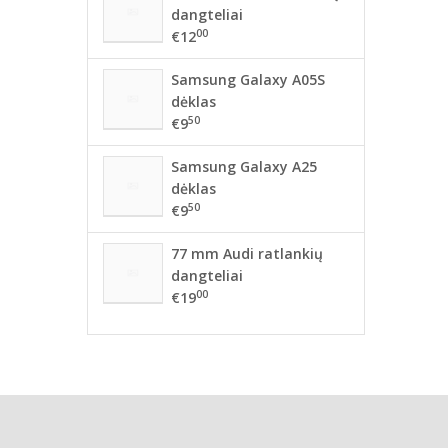
dangteliai
00
€12
Samsung Galaxy A05S
dėklas
50
€9
Samsung Galaxy A25
dėklas
50
€9
77 mm Audi ratlankių
dangteliai
00
€19