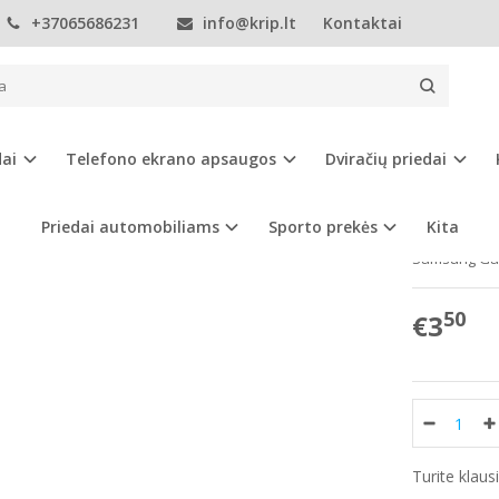
+37065686231
info@krip.lt
Kontaktai
Telefono ekrano apsaugos
Samsung
S klasė
Samsung Galaxy S
UNG GALAXY S6 APSAUGINIS EKRANO 
dai
Telefono ekrano apsaugos
Dviračių priedai
Prekės kod
Turimas ki
Priedai automobiliams
Sporto prekės
Kita
Samsung Ga
50
€3
Turite klau