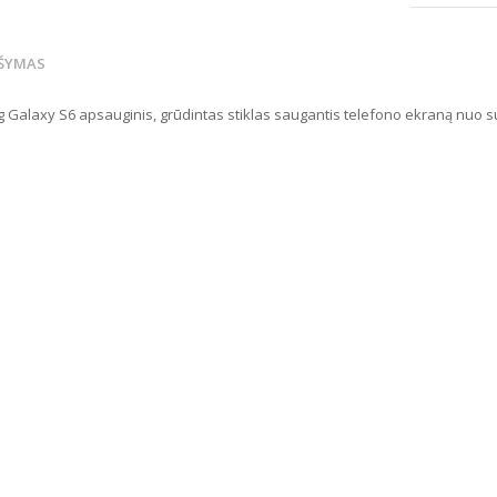
ŠYMAS
Galaxy S6 apsauginis, grūdintas stiklas saugantis telefono ekraną nuo sub