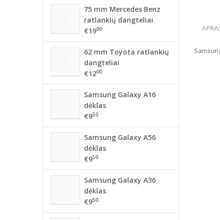
75 mm Mercedes Benz
ratlankių dangteliai
APRA
00
€19
Samsung 
62 mm Toyota ratlankių
dangteliai
00
€12
Samsung Galaxy A16
dėklas
50
€9
Samsung Galaxy A56
dėklas
50
€9
Samsung Galaxy A36
dėklas
50
€9