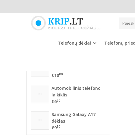
Pagrindinis
NAUJAUSIOS PREKĖS
SAMS
56 mm BMW ratlankių
dangteliai
Telefonų dėklai
Telefonų prie
00
€10
68mm BMW ratlankių
dangteliai
00
€10
Automobilinis telefono
laikiklis
50
€6
Samsung Galaxy A17
dėklas
50
€9