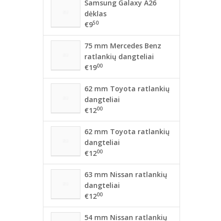
Samsung Galaxy A26
dėklas
50
€9
75 mm Mercedes Benz
ratlankių dangteliai
00
€19
62 mm Toyota ratlankių
dangteliai
00
€12
62 mm Toyota ratlankių
dangteliai
00
€12
63 mm Nissan ratlankių
dangteliai
00
€12
54 mm Nissan ratlankių