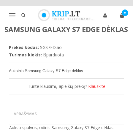
Pagrindinis
Telefonų dėklai
Samsung
S klasė
S7
0
Samsung Galaxy S7 Edge dėklas
Navigacija
SAMSUNG GALAXY S7 EDGE DĖKLAS
Prekės kodas:
SGS7ED.ao
Turimas kiekis:
Išparduota
Auksinis Samsung Galaxy S7
Edge dėklas.
Turite klausimų apie šią prekę?
Klauskite
APRAŠYMAS
Aukso spalvos, odinis Samsung Galaxy S7 Edge dėklas.