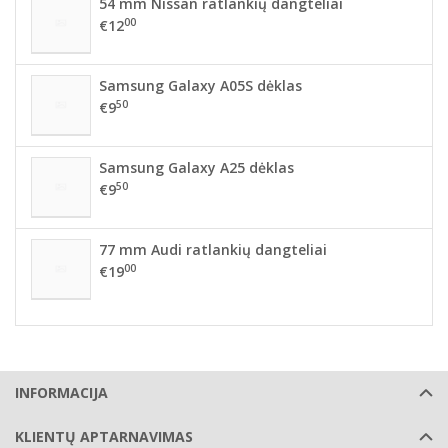
54 mm Nissan ratlankių dangteliai
00
€12
Samsung Galaxy A05S dėklas
50
€9
Samsung Galaxy A25 dėklas
50
€9
77 mm Audi ratlankių dangteliai
00
€19
INFORMACIJA
KLIENTŲ APTARNAVIMAS