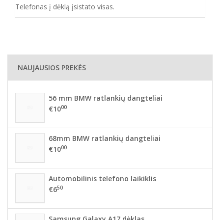
Telefonas į dėklą įsistato visas.
NAUJAUSIOS PREKĖS
56 mm BMW ratlankių dangteliai
00
€10
68mm BMW ratlankių dangteliai
00
€10
Automobilinis telefono laikiklis
50
€6
Samsung Galaxy A17 dėklas