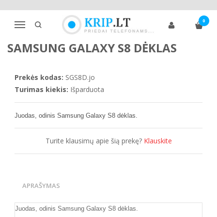
Pagrindinis
Telefonų dėklai
Samsung
S klasė
S8
0
Samsung Galaxy S8 dėklas
Navigacija
SAMSUNG GALAXY S8 DĖKLAS
Prekės kodas:
SGS8D.jo
Turimas kiekis:
Išparduota
Juodas, odinis Samsung Galaxy S8
dėklas.
Turite klausimų apie šią prekę?
Klauskite
APRAŠYMAS
Juodas, odinis Samsung Galaxy S8 dėklas.