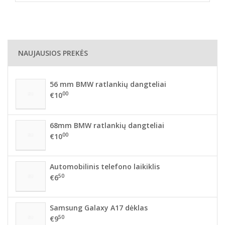
NAUJAUSIOS PREKĖS
56 mm BMW ratlankių dangteliai
00
€10
68mm BMW ratlankių dangteliai
00
€10
Automobilinis telefono laikiklis
50
€6
Samsung Galaxy A17 dėklas
50
€9